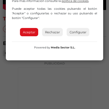
Para más información consulte la
política de cookies
.
Puede aceptar todas las cookies pulsando el botón
"Aceptar" o configurarlas o rechazar su uso pulsando el
TEMAS
botón "Configurar".
aniversarios
Bilbao
drones
iberdrola
imágenes
Aceptar
Rechazar
Configurar
ESTA NOTICIA SUCEDE EN...
Powered by
Media Sector S.L.
Bilbao
PUBLICIDAD