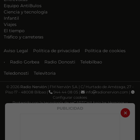
Equipo AntiBulos
Ciencia y tecnología
Infantil
Viajes
El tiempo
Tráfico y carreteras
Aviso Legal
Política de privacidad
Política de cookies
•
Radio Gorbea
Radio Donosti
Telebilbao
Teledonosti
Televitoria
©
2026
Radio Nervión
| FM Nervión S.A. | C/ Hurtado de Amézaga, 27 -
Piso 17 - 48008 Bilbao |
944 44 08 05 |
info
radionervion.com |
Configurar cookies
Protegido con la tecnología de reCAPTCHA bajo los términos y
condiciones de Google, su
Política de privacidad
y
Términos de servicio
.
PUBLICIDAD