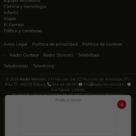
Equipo AntiBulos
Ciencia y tecnología
Infantil
Viajes
El tiempo
Tráfico y carreteras
Aviso Legal
Política de privacidad
Política de cookies
•
Radio Gorbea
Radio Donosti
Telebilbao
Teledonosti
Televitoria
©
2026
Radio Nervión
| FM Nervión S.A. | C/ Hurtado de Amézaga, 27 -
Piso 17 - 48008 Bilbao |
944 44 08 05 |
info
radionervion.com |
Configurar cookies
Protegido con la tecnología de reCAPTCHA bajo los términos y
condiciones de Google, su
Política de privacidad
y
Términos de servicio
.
PUBLICIDAD