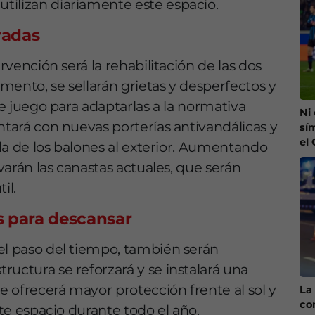
tilizan diariamente este espacio.
vadas
ervención será la rehabilitación de las dos
imento, se sellarán grietas y desperfectos y
de juego para adaptarlas a la normativa
Ni
ntará con nuevas porterías antivandálicas y
sí
el
lida de los balones al exterior. Aumentando
rvarán las canastas actuales, que serán
il.
s para descansar
el paso del tiempo, también serán
ructura se reforzará y se instalará una
 ofrecerá mayor protección frente al sol y
La 
co
ste espacio durante todo el año.