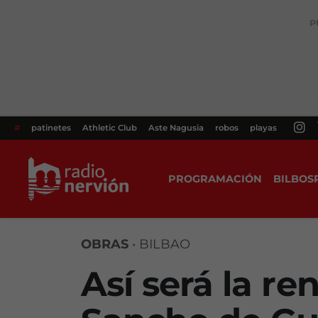
P
#
patinetes
Athletic Club
Aste Nagusia
robos
playas
PROGRAMACIÓN
BILBOS
OBRAS
•
BILBAO
Así será la re