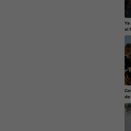
Ya
al
Ge
de