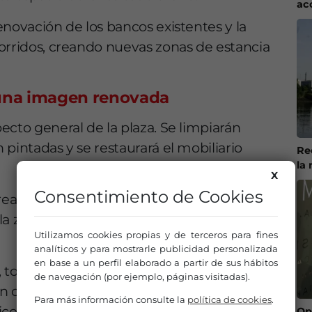
ac
enovación de los bancos existentes y la
orridos, creando nuevas zonas de estancia
 una imagen renovada
ecto general de la plaza. Se limpiarán
pintadas y se restaurará el mobiliario
Re
la 
X
Consentimiento de Cookies
arán dos murales artísticos inspirados en
e la zona, aportando una nueva identidad
Utilizamos cookies propias y de terceros para fines
analíticos y para mostrarle publicidad personalizada
en base a un perfil elaborado a partir de sus hábitos
, todo el alumbrado será sustituido por
de navegación (por ejemplo, páginas visitadas).
n con un sistema de telegestión que
Para más información consulte la
política de cookies
.
co y facilitar las tareas de mantenimiento.
Op