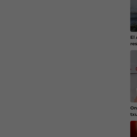
El
re
On
tx