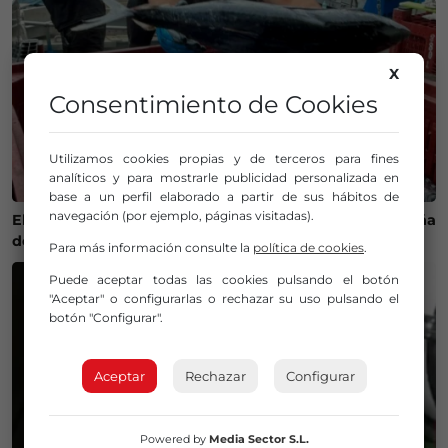
X
Consentimiento de Cookies
Utilizamos cookies propias y de terceros para fines
analíticos y para mostrarle publicidad personalizada en
base a un perfil elaborado a partir de sus hábitos de
navegación (por ejemplo, páginas visitadas).
El calor cambia la ruta del bonito y complica la campaña
de pesca en Euskadi
Para más información consulte la
política de cookies
.
Puede aceptar todas las cookies pulsando el botón
"Aceptar" o configurarlas o rechazar su uso pulsando el
botón "Configurar".
Aceptar
Rechazar
Configurar
Powered by
Media Sector S.L.