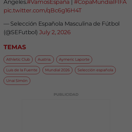
Ángeles.
#VamosEspaña
|
#CopaMundialFIFA
pic.twitter.com/qBc6g16H4T
— Selección Española Masculina de Fútbol
(@SEFutbol)
July 2, 2026
TEMAS
Athletic Club
Austria.
Aymeric Laporte
Luis de la Fuente
Mundial 2026
Selección española
Unai Simón
PUBLICIDAD