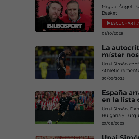
Miguel Ángel Pue
Basket
ESCUCHAR
| 
01/10/2025
La autocrí
míster nos
Unai Simón confí
Athletic remonte
30/09/2025
España arr
en la lista
Unai Simón, Dani
Bulgaria y Turqu
29/08/2025
Unai Simón