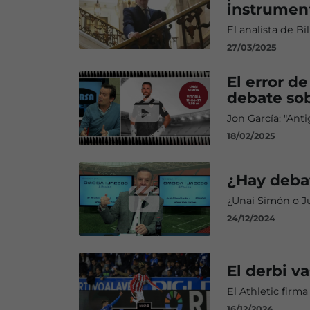
instrument
El analista de B
27/03/2025
El error d
debate sob
Jon García: "Ant
18/02/2025
¿Hay debat
¿Unai Simón o J
24/12/2024
El derbi v
El Athletic firma
16/12/2024