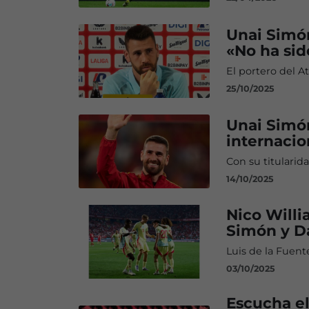
Unai Simón
«No ha sid
El portero del A
25/10/2025
Unai Simón
internacio
Con su titularid
14/10/2025
Nico Willi
Simón y Da
Luis de la Fuent
03/10/2025
Escucha el