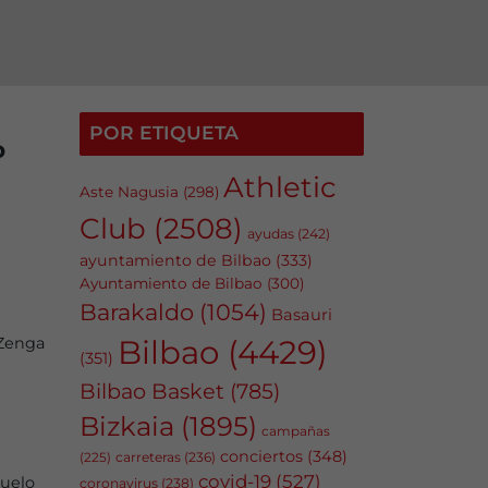
POR ETIQUETA
o
Athletic
Aste Nagusia
(298)
Club
(2508)
ayudas
(242)
ayuntamiento de Bilbao
(333)
Ayuntamiento de Bilbao
(300)
Barakaldo
(1054)
Basauri
Bilbao
(4429)
 Zenga
(351)
Bilbao Basket
(785)
Bizkaia
(1895)
campañas
conciertos
(348)
carreteras
(236)
(225)
covid-19
(527)
duelo
coronavirus
(238)