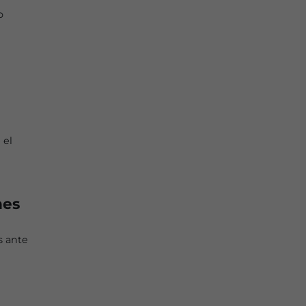
o
 el
nes
s ante