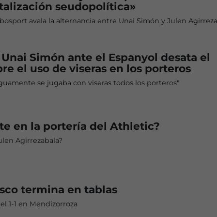
alización seudopolítica»
ilbosport avala la alternancia entre Unai Simón y Julen Agirrez
e Unai Simón ante el Espanyol desata el
re el uso de viseras en los porteros
iguamente se jugaba con viseras todos los porteros"
e en la portería del Athletic?
ulen Agirrezabala?
asco termina en tablas
 el 1-1 en Mendizorroza