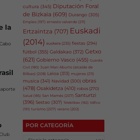
Diputación Foral
cultura
(345)
de Bizkaia
(609)
Durango
(305)
Empleo
(197)
ernesto valverde
(211)
e la
Euskadi
Ertzaintza
(707)
(2014)
fiestas
(294)
euskera
(235)
 Cabo
Getxo
fútbol
(355)
Galdakao
(372)
(621)
Gobierno Vasco
(455)
Guardia
Juan Mari Aburto (alcalde de
Civil
(180)
asil
Leioa
(313)
Bilbao)
(208)
mujeres
(211)
obras
musica
(341)
Navidad
(300)
(478)
Osakidetza
(410)
robos
(270)
Laporte
Santurtzi
San Mamés
(207)
Salud
(185)
(396)
Sestao
(307)
tráfico
Telebilbao
(182)
(191)
turismo
(207)
verano
(202)
o
POR CATEGORÍA
 Club
P