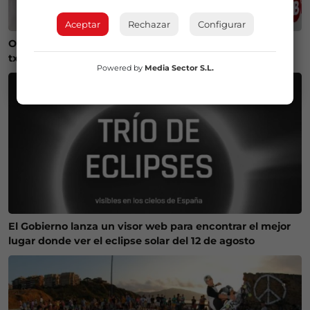
Aceptar
Rechazar
Configurar
Onintza Enbeita y Ainhoa Urrejola, pregonera y
txupinera de Aste Nagusia 2026 en Bilbao
Powered by
Media Sector S.L.
El Gobierno lanza un visor web para encontrar el mejor
lugar donde ver el eclipse solar del 12 de agosto