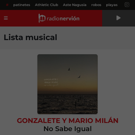
#
patinetes
Athletic Club
Aste Nagusia
robos
playas
Menú
Lista musical
GONZALETE
Y
MARIO MILÁN
No Sabe Igual