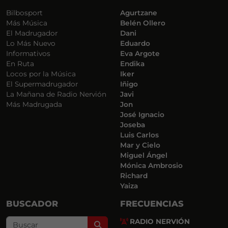
Bilbosport
Agurtzane
Más Música
Belén Ollero
El Madrugador
Dani
Lo Más Nuevo
Eduardo
Informativos
Eva Argote
En Ruta
Endika
Locos por la Música
Iker
El Supermadrugador
Iñigo
La Mañana de Radio Nervión
Javi
Más Madrugada
Jon
José Ignacio
Joseba
Luis Carlos
Mar y Cielo
Miguel Ángel
Mónica Ambrosio
Richard
Yaiza
BUSCADOR
FRECUENCIAS
RADIO NERVIÓN
Search