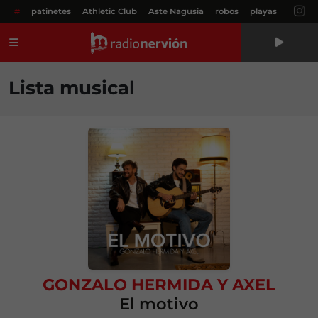
#
patinetes
Athletic Club
Aste Nagusia
robos
playas
Menú
Lista musical
GONZALO HERMIDA
Y
AXEL
El motivo