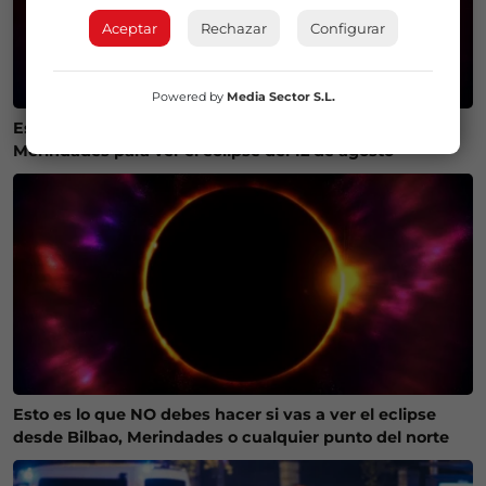
Aceptar
Rechazar
Configurar
Powered by
Media Sector S.L.
Estos son los mejores lugares de Bizkaia y Las
Merindades para ver el eclipse del 12 de agosto
Esto es lo que NO debes hacer si vas a ver el eclipse
desde Bilbao, Merindades o cualquier punto del norte