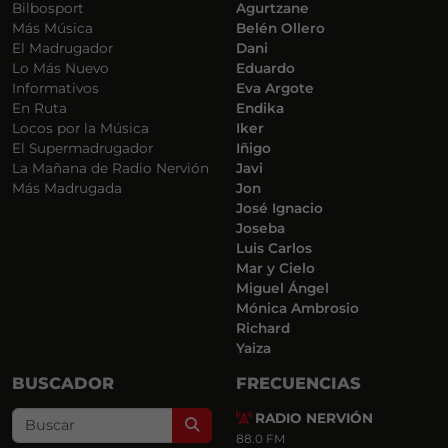
Bilbosport
Agurtzane
Más Música
Belén Ollero
El Madrugador
Dani
Lo Más Nuevo
Eduardo
Informativos
Eva Argote
En Ruta
Endika
Locos por la Música
Iker
El Supermadrugador
Iñigo
La Mañana de Radio Nervión
Javi
Más Madrugada
Jon
José Ignacio
Joseba
Luis Carlos
Mar y Cielo
Miguel Ángel
Mónica Ambrosio
Richard
Yaiza
BUSCADOR
FRECUENCIAS
RADIO NERVIÓN
Search
88.0 FM