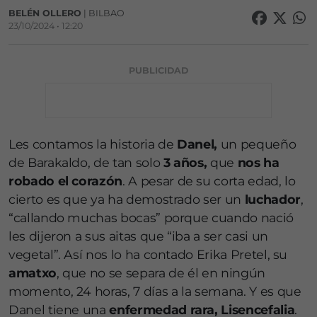
BELÉN OLLERO
| BILBAO
23/10/2024 • 12:20
PUBLICIDAD
Les contamos la historia de
Danel,
un pequeño
de Barakaldo, de tan solo
3 años,
que
nos ha
robado el corazón
. A pesar de su corta edad, lo
cierto es que ya ha demostrado ser un
luchador
,
“callando muchas bocas” porque cuando nació
les dijeron a sus aitas que “iba a ser casi un
vegetal”. Así nos lo ha contado Erika Pretel, su
amatxo
, que no se separa de él en ningún
momento, 24 horas, 7 días a la semana. Y es que
Danel tiene una
enfermedad rara, Lisencefalia
.