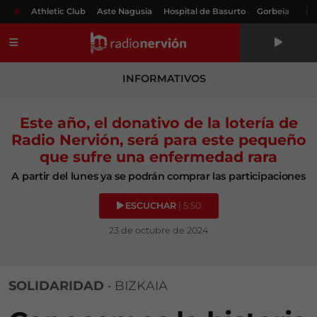
#
Athletic Club
Aste Nagusia
Hospital de Basurto
Gorbeia
Menú
INFORMATIVOS
Este año, el donativo de la lotería de
Radio Nervión, será para este pequeño
que sufre una enfermedad rara
A partir del lunes ya se podrán comprar las participaciones
ESCUCHAR
| 5:50
23 de octubre de 2024
SOLIDARIDAD
•
BIZKAIA