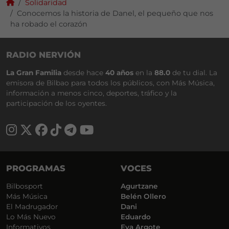
Solidaridad
Conocemos la historia de Danel, el pequeño que nos
ha robado el corazón
RADIO NERVIÓN
La Gran Familia
desde hace
40 años
en la
88.0
de tu dial. La
emisora de Bilbao para todos los públicos, con Más Música,
información a menos cinco, deportes, tráfico y la
participación de los oyentes.
PROGRAMAS
VOCES
Bilbosport
Agurtzane
Más Música
Belén Ollero
El Madrugador
Dani
Lo Más Nuevo
Eduardo
Informativos
Eva Argote