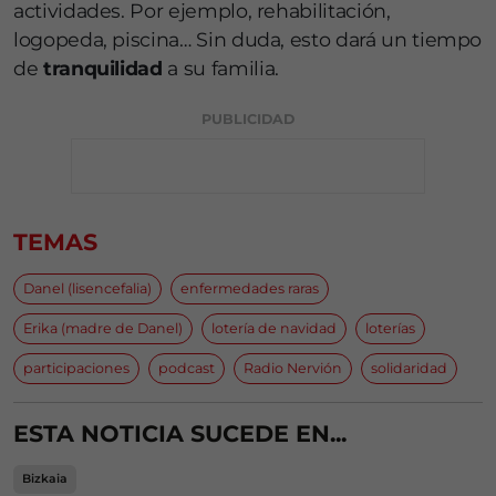
actividades. Por ejemplo, rehabilitación,
logopeda, piscina… Sin duda, esto dará un tiempo
de
tranquilidad
a su familia.
PUBLICIDAD
TEMAS
Danel (lisencefalia)
enfermedades raras
Erika (madre de Danel)
lotería de navidad
loterías
participaciones
podcast
Radio Nervión
solidaridad
ESTA NOTICIA SUCEDE EN...
Bizkaia