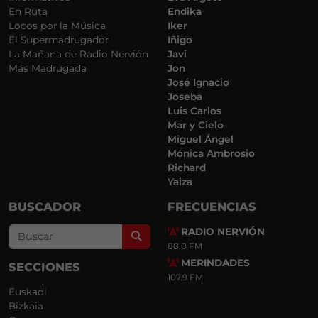
En Ruta
Endika
Locos por la Música
Iker
El Supermadrugador
Iñigo
La Mañana de Radio Nervión
Javi
Más Madrugada
Jon
José Ignacio
Joseba
Luis Carlos
Mar y Cielo
Miguel Ángel
Mónica Ambrosio
Richard
Yaiza
BUSCADOR
FRECUENCIAS
RADIO NERVIÓN
Search
88.0 FM
MERINDADES
SECCIONES
107.9 FM
Euskadi
Bizkaia