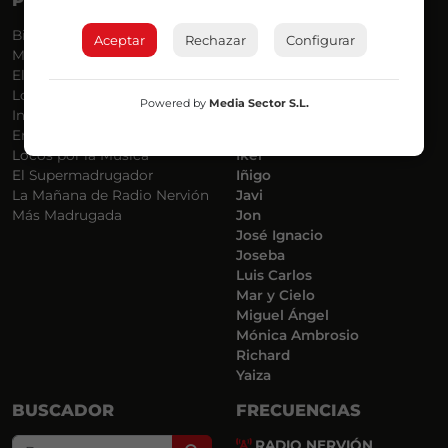
PROGRAMAS
VOCES
Bilbosport
Agurtzane
Aceptar
Rechazar
Configurar
Más Música
Belén Ollero
El Madrugador
Dani
Lo Más Nuevo
Eduardo
Powered by
Media Sector S.L.
Informativos
Eva Argote
En Ruta
Endika
Locos por la Música
Iker
El Supermadrugador
Iñigo
La Mañana de Radio Nervión
Javi
Más Madrugada
Jon
José Ignacio
Joseba
Luis Carlos
Mar y Cielo
Miguel Ángel
Mónica Ambrosio
Richard
Yaiza
BUSCADOR
FRECUENCIAS
RADIO NERVIÓN