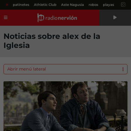
#
patinetes
Athletic Club
Aste Nagusia
robos
playas
Menú
Noticias sobre alex de la
Iglesia
Abrir menú lateral