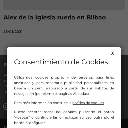
Alex de la Iglesia rueda en Bilbao
28/01/2021
X
Consentimiento de Cookies
RADIO NERVIÓN
La Gran Familia
desde hace
40 años
en la
88.0
de tu dial. La
Utilizamos cookies propias y de terceros para fines
emisora de Bilbao para todos los públicos, con Más Música,
analíticos y para mostrarle publicidad personalizada en
información a menos cinco, deportes, tráfico y la
base a un perfil elaborado a partir de sus hábitos de
participación de los oyentes.
navegación (por ejemplo, páginas visitadas).
Para más información consulte la
política de cookies
.
Puede aceptar todas las cookies pulsando el botón
"Aceptar" o configurarlas o rechazar su uso pulsando el
botón "Configurar".