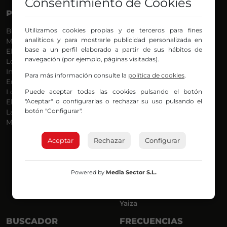
Consentimiento de Cookies
PROGRAMAS
VOCES
Utilizamos cookies propias y de terceros para fines
Bilbosport
Agurtzane
analíticos y para mostrarle publicidad personalizada en
Más Música
Belén Ollero
base a un perfil elaborado a partir de sus hábitos de
El Madrugador
Dani
navegación (por ejemplo, páginas visitadas).
Lo Más Nuevo
Eduardo
Informativos
Eva Argote
Para más información consulte la
política de cookies
.
En Ruta
Endika
Puede aceptar todas las cookies pulsando el botón
Locos por la Música
Iker
"Aceptar" o configurarlas o rechazar su uso pulsando el
El Supermadrugador
Iñigo
botón "Configurar".
La Mañana de Radio Nervión
Javi
Más Madrugada
Jon
José Ignacio
Aceptar
Rechazar
Configurar
Joseba
Luis Carlos
Mar y Cielo
Powered by
Media Sector S.L.
Miguel Ángel
Mónica Ambrosio
Richard
Yaiza
BUSCADOR
FRECUENCIAS