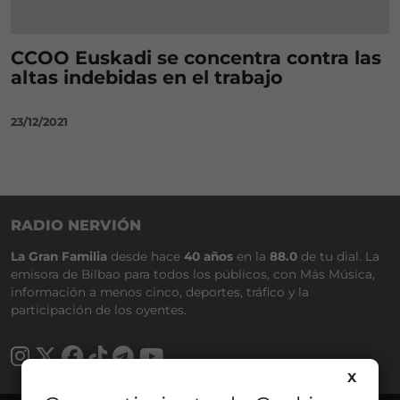
CCOO Euskadi se concentra contra las
altas indebidas en el trabajo
23/12/2021
RADIO NERVIÓN
La Gran Familia
desde hace
40 años
en la
88.0
de tu dial. La
emisora de Bilbao para todos los públicos, con Más Música,
información a menos cinco, deportes, tráfico y la
participación de los oyentes.
X