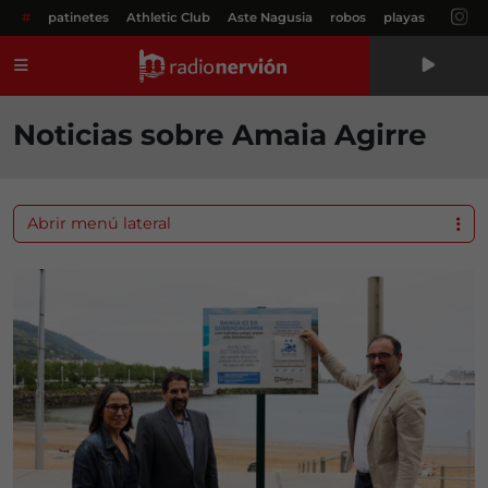
#
patinetes
Athletic Club
Aste Nagusia
robos
playas
Menú
Noticias sobre Amaia Agirre
Abrir menú lateral