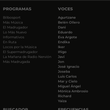
PROGRAMAS
VOCES
Bilbosport
Agurtzane
Más Música
Belén Ollero
El Madrugador
Dani
Lo Más Nuevo
Eduardo
Informativos
Eva Argote
En Ruta
Endika
Locos por la Música
Iker
El Supermadrugador
Iñigo
La Mañana de Radio Nervión
Javi
Más Madrugada
Jon
José Ignacio
Joseba
Luis Carlos
Mar y Cielo
Miguel Ángel
Mónica Ambrosio
Richard
Yaiza
BUSCADOR
FRECUENCIAS