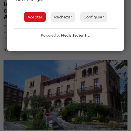
la Policía y llama a disfrutar las fiestas
con respeto tras los altercados de
Algorta
Aceptar
Rechazar
Configurar
El Consistorio condena cualquier obstáculo al trabajo
policial y subraya que la violencia no tiene cabida en una
Powered by
Media Sector S.L.
sociedad democrática y plural
01/08/2025