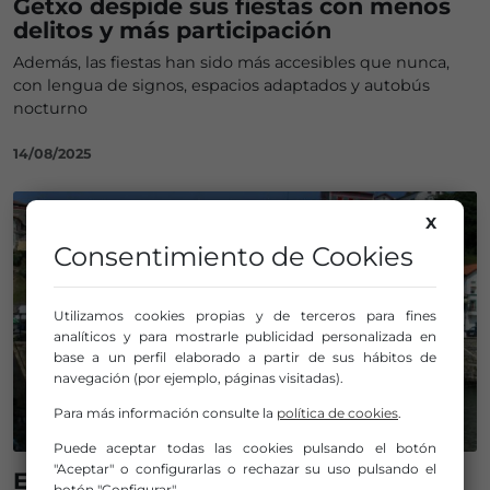
Getxo despide sus fiestas con menos
delitos y más participación
Además, las fiestas han sido más accesibles que nunca,
con lengua de signos, espacios adaptados y autobús
nocturno
14/08/2025
X
Consentimiento de Cookies
Utilizamos cookies propias y de terceros para fines
analíticos y para mostrarle publicidad personalizada en
base a un perfil elaborado a partir de sus hábitos de
navegación (por ejemplo, páginas visitadas).
Para más información consulte la
política de cookies
.
Puede aceptar todas las cookies pulsando el botón
"Aceptar" o configurarlas o rechazar su uso pulsando el
El Ayuntamiento de Getxo respalda a
botón "Configurar".