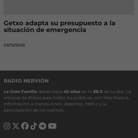
Getxo adapta su presupuesto a la
situación de emergencia
03/12/2020
RADIO NERVIÓN
La Gran Familia
desde hace
40 años
en la
88.0
de tu dial. La
emisora de Bilbao para todos los públicos, con Más Música,
información a menos cinco, deportes, tráfico y la
participación de los oyentes.