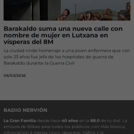
Barakaldo suma una nueva calle con
nombre de mujer en Lutxana en
vísperas del 8M
La ciudad rinde homenaje a una joven enfermera que con
solo 23 años fue jefa de los hospitales de guerra de
Barakaldo durante la Guerra Civil
06/03/2026
RADIO NERVIÓN
La Gran Familia
desde hace
40 años
en la
88.0
de tu dial. La
emisora de Bilbao para todos los públicos, con Más Música,
información a menos cinco, deportes, tráfico y la