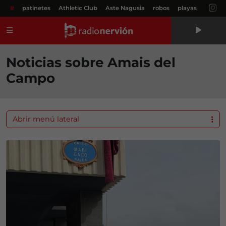
#
patinetes
Athletic Club
Aste Nagusia
robos
playas
Menú
Noticias sobre Amais del
Campo
Abrir menú lateral