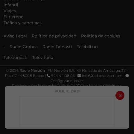
Infantil
Viajes
El tiempo
Tráfico y carreteras
Aviso Legal
Política de privacidad
Política de cookies
•
Radio Gorbea
Radio Donosti
Telebilbao
Teledonosti
Televitoria
©
2026
Radio Nervión
| FM Nervión S.A. | C/ Hurtado de Amézaga, 27 -
Piso 17 - 48008 Bilbao |
944 44 08 05 |
info
radionervion.com |
Configurar cookies
Protegido con la tecnología de reCAPTCHA bajo los términos y
condiciones de Google, su
Política de privacidad
y
Términos de servicio
.
PUBLICIDAD