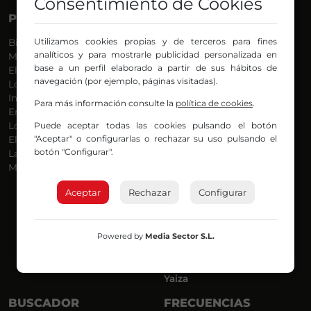
Consentimiento de Cookies
PROGRAMAS
VOCES
Utilizamos cookies propias y de terceros para fines
Bilbosport
Agurtzane
analíticos y para mostrarle publicidad personalizada en
Más Música
Belén Ollero
base a un perfil elaborado a partir de sus hábitos de
El Madrugador
Dani
navegación (por ejemplo, páginas visitadas).
Lo Más Nuevo
Eduardo
Informativos
Eva Argote
Para más información consulte la
política de cookies
.
En Ruta
Endika
Puede aceptar todas las cookies pulsando el botón
Locos por la Música
Iker
"Aceptar" o configurarlas o rechazar su uso pulsando el
El Supermadrugador
Iñigo
botón "Configurar".
La Mañana de Radio Nervión
Javi
Más Madrugada
Jon
José Ignacio
Aceptar
Rechazar
Configurar
Joseba
Luis Carlos
Mar y Cielo
Powered by
Media Sector S.L.
Miguel Ángel
Mónica Ambrosio
Richard
Yaiza
BUSCADOR
FRECUENCIAS