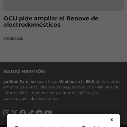
OCU pide ampliar el Renove de
electrodomésticos
21/08/2020
RADIO NERVIÓN
La Gran Familia
desde hace
40 años
en la
88.0
de tu dial. La
emisora de Bilbao para todos los públicos, con Más Música,
información a menos cinco, deportes, tráfico y la
participación de los oyentes.
X