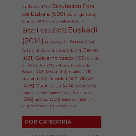
Diputación Foral
cultura
(345)
de Bizkaia
(609)
Durango
(305)
Empleo
(197)
ernesto valverde
(211)
Euskadi
Ertzaintza
(707)
(2014)
fiestas
(294)
euskera
(235)
Getxo
fútbol
(355)
Galdakao
(372)
(621)
Gobierno Vasco
(455)
Guardia
Juan Mari Aburto (alcalde de
Civil
(180)
Leioa
(313)
Bilbao)
(208)
mujeres
(211)
obras
musica
(341)
Navidad
(300)
(478)
Osakidetza
(410)
robos
(270)
Santurtzi
San Mamés
(207)
Salud
(185)
(396)
Sestao
(307)
tráfico
Telebilbao
(182)
(191)
turismo
(207)
verano
(202)
POR CATEGORÍA
P