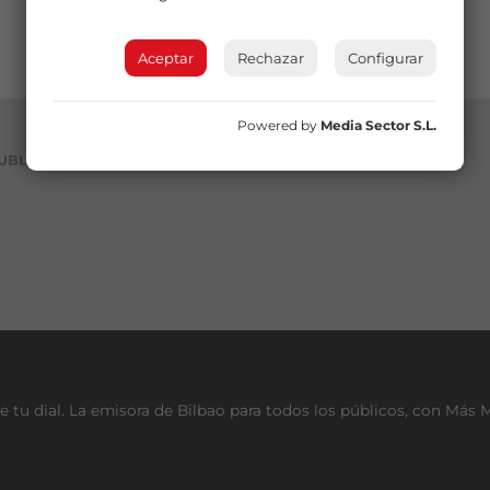
Aceptar
Rechazar
Configurar
Powered by
Media Sector S.L.
UBLICIDAD
e tu dial. La emisora de Bilbao para todos los públicos, con Más 