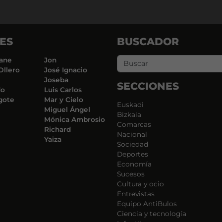
ES
BUSCADOR
ane
Jon
Ollero
José Ignacio
Joseba
SECCIONES
do
Luis Carlos
gote
Mar y Cielo
Euskadi
Miguel Ángel
Bizkaia
Mónica Ambrosio
Comarcas
Richard
Nacional
Yaiza
Sociedad
Deportes
Economía
Sucesos
Cultura y ocio
Entrevistas
Equipo AntiBulos
Ciencia y tecnología