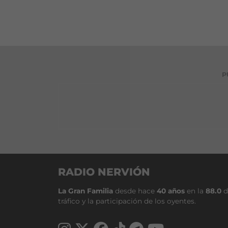
P
RADIO NERVIÓN
La Gran Familia
desde hace
40 años
en la
88.0
d
tráfico y la participación de los oyentes.