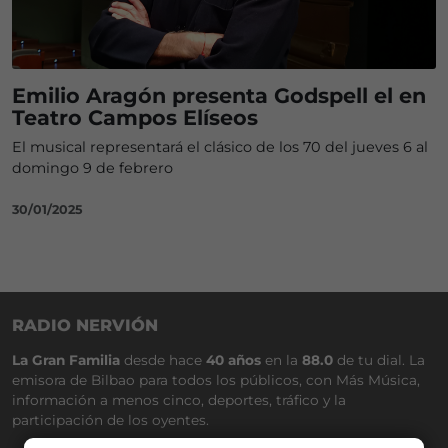
Emilio Aragón presenta Godspell el en
Teatro Campos Elíseos
El musical representará el clásico de los 70 del jueves 6 al
domingo 9 de febrero
30/01/2025
RADIO NERVIÓN
La Gran Familia
desde hace
40 años
en la
88.0
de tu dial. La
emisora de Bilbao para todos los públicos, con Más Música,
información a menos cinco, deportes, tráfico y la
participación de los oyentes.