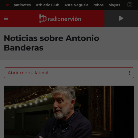
#
patinetes
Athletic Club
Aste Nagusia
robos
playas
Menú
Noticias sobre Antonio
Banderas
Abrir menú lateral