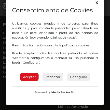
X
Consentimiento de Cookies
Utilizamos cookies propias y de terceros para fines
PROGRAMAS
VOCES
analíticos y para mostrarle publicidad personalizada en
Bilbosport
base a un perfil elaborado a partir de sus hábitos de
Agurtzane
navegación (por ejemplo, páginas visitadas).
Más Música
Belén Ollero
El Madrugador
Dani
Para más información consulte la
política de cookies
.
Lo Más Nuevo
Eduardo
Informativos
Eva Argote
Puede aceptar todas las cookies pulsando el botón
En Ruta
Endika
"Aceptar" o configurarlas o rechazar su uso pulsando el
Locos por la Música
Iker
botón "Configurar".
El Supermadrugador
Iñigo
La Mañana de Radio Nervión
Javi
Aceptar
Rechazar
Configurar
Más Madrugada
Jon
José Ignacio
Joseba
Luis Carlos
Powered by
Media Sector S.L.
Mar y Cielo
Miguel Ángel
Mónica Ambrosio