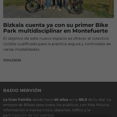
Bizkaia cuenta ya con su primer Bike
Park multidisciplinar en Montefuerte
El objetivo de este nuevo espacio es ofrecer al colectivo
ciclista cualificado para la práctica segura y controlada de
varias modalidades
11/04/2025
RADIO NERVIÓN
La Gran Familia
desde hace
40 años
en la
88.0
de tu dial. La
emisora de Bilbao para todos los públicos, con Más Música,
información a menos cinco, deportes, tráfico y la
participación de los oyentes.