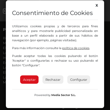
X
Consentimiento de Cookies
Utilizamos cookies propias y de terceros para fines
PROGRAMAS
VOCES
analíticos y para mostrarle publicidad personalizada en
base a un perfil elaborado a partir de sus hábitos de
Bilbosport
Agurtzane
navegación (por ejemplo, páginas visitadas).
Más Música
Belén Ollero
El Madrugador
Dani
Para más información consulte la
política de cookies
.
Lo Más Nuevo
Eduardo
Puede aceptar todas las cookies pulsando el botón
Informativos
Eva Argote
"Aceptar" o configurarlas o rechazar su uso pulsando el
En Ruta
Endika
botón "Configurar".
Locos por la Música
Iker
El Supermadrugador
Iñigo
La Mañana de Radio Nervión
Javi
Aceptar
Rechazar
Configurar
Más Madrugada
Jon
José Ignacio
Joseba
Powered by
Media Sector S.L.
Luis Carlos
Mar y Cielo
Miguel Ángel