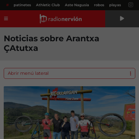
#
patinetes
Athletic Club
Aste Nagusia
robos
playas
Menú
Noticias sobre Arantxa
ÇAtutxa
Abrir menú lateral