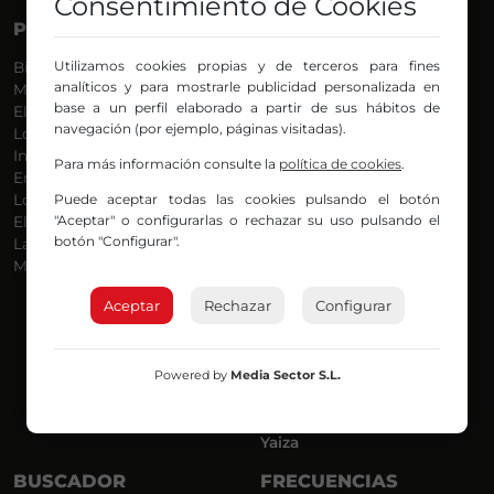
Consentimiento de Cookies
PROGRAMAS
VOCES
Utilizamos cookies propias y de terceros para fines
Bilbosport
Agurtzane
analíticos y para mostrarle publicidad personalizada en
Más Música
Belén Ollero
base a un perfil elaborado a partir de sus hábitos de
El Madrugador
Dani
navegación (por ejemplo, páginas visitadas).
Lo Más Nuevo
Eduardo
Informativos
Eva Argote
Para más información consulte la
política de cookies
.
En Ruta
Endika
Puede aceptar todas las cookies pulsando el botón
Locos por la Música
Iker
"Aceptar" o configurarlas o rechazar su uso pulsando el
El Supermadrugador
Iñigo
botón "Configurar".
La Mañana de Radio Nervión
Javi
Más Madrugada
Jon
José Ignacio
Aceptar
Rechazar
Configurar
Joseba
Luis Carlos
Mar y Cielo
Powered by
Media Sector S.L.
Miguel Ángel
Mónica Ambrosio
Richard
Yaiza
BUSCADOR
FRECUENCIAS