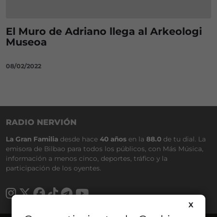
El Muro de Adriano llega al Arkeologi
Museoa
08/02/2022
RADIO NERVIÓN
La Gran Familia
desde hace
40 años
en la
88.0
de tu dial. La
emisora de Bilbao para todos los públicos, con Más Música,
información a menos cinco, deportes, tráfico y la
participación de los oyentes.
X