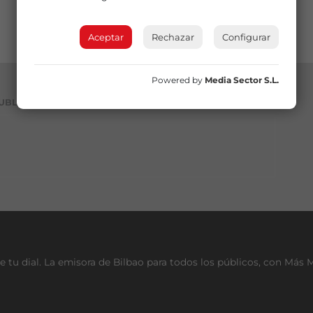
Aceptar
Rechazar
Configurar
Powered by
Media Sector S.L.
UBLICIDAD
e tu dial. La emisora de Bilbao para todos los públicos, con Más 