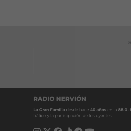
P
RADIO NERVIÓN
La Gran Familia
desde hace
40 años
en la
88.0
d
tráfico y la participación de los oyentes.