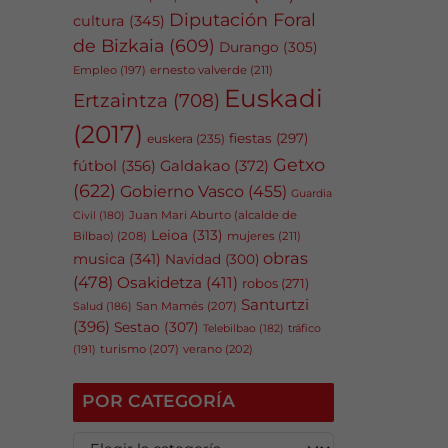
Diputación Foral
cultura
(345)
de Bizkaia
(609)
Durango
(305)
Empleo
(197)
ernesto valverde
(211)
Euskadi
Ertzaintza
(708)
(2017)
fiestas
(297)
euskera
(235)
Getxo
fútbol
(356)
Galdakao
(372)
(622)
Gobierno Vasco
(455)
Guardia
Juan Mari Aburto (alcalde de
Civil
(180)
Leioa
(313)
Bilbao)
(208)
mujeres
(211)
obras
musica
(341)
Navidad
(300)
(478)
Osakidetza
(411)
robos
(271)
Santurtzi
San Mamés
(207)
Salud
(186)
(396)
Sestao
(307)
tráfico
Telebilbao
(182)
(191)
turismo
(207)
verano
(202)
POR CATEGORÍA
P