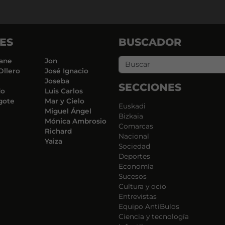
ES
BUSCADOR
ane
Jon
Ollero
José Ignacio
Joseba
SECCIONES
do
Luis Carlos
gote
Mar y Cielo
Euskadi
Miguel Ángel
Bizkaia
Mónica Ambrosio
Comarcas
Richard
Nacional
Yaiza
Sociedad
Deportes
Economía
Sucesos
Cultura y ocio
Entrevistas
Equipo AntiBulos
Ciencia y tecnología