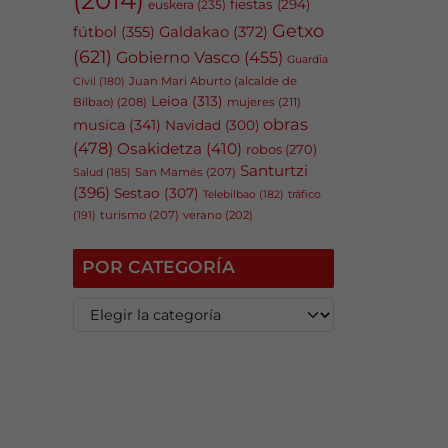
fiestas
(294)
euskera
(235)
Getxo
fútbol
(355)
Galdakao
(372)
(621)
Gobierno Vasco
(455)
Guardia
Juan Mari Aburto (alcalde de
Civil
(180)
Leioa
(313)
Bilbao)
(208)
mujeres
(211)
obras
musica
(341)
Navidad
(300)
(478)
Osakidetza
(410)
robos
(270)
Santurtzi
San Mamés
(207)
Salud
(185)
(396)
Sestao
(307)
tráfico
Telebilbao
(182)
(191)
turismo
(207)
verano
(202)
POR CATEGORÍA
P
o
r
c
a
t
e