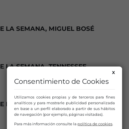
DE LA SEMANA, MIGUEL BOSÉ
DE LA SEMANA, TENNESSEE
X
Consentimiento de Cookies
Utilizamos cookies propias y de terceros para fines
E LA SEMANA, TAPIA ETA LETURIA
analíticos y para mostrarle publicidad personalizada
en base a un perfil elaborado a partir de sus hábitos
de navegación (por ejemplo, páginas visitadas).
Para más información consulte la
política de cookies
.