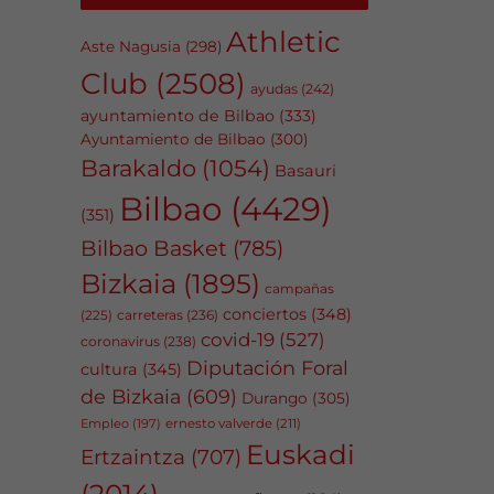
Athletic
Aste Nagusia
(298)
Club
(2508)
ayudas
(242)
ayuntamiento de Bilbao
(333)
Ayuntamiento de Bilbao
(300)
Barakaldo
(1054)
Basauri
Bilbao
(4429)
(351)
Bilbao Basket
(785)
Bizkaia
(1895)
campañas
conciertos
(348)
carreteras
(236)
(225)
covid-19
(527)
coronavirus
(238)
Diputación Foral
cultura
(345)
de Bizkaia
(609)
Durango
(305)
Empleo
(197)
ernesto valverde
(211)
Euskadi
Ertzaintza
(707)
(2014)