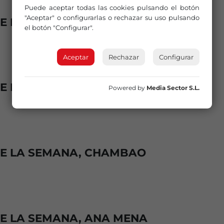
Puede aceptar todas las cookies pulsando el botón
"Aceptar" o configurarlas o rechazar su uso pulsando
E LA SEMANA, EFECTO PASILLO
el botón "Configurar".
Aceptar
Rechazar
Configurar
DE LA SEMANA, CARLOS BAUTE
Powered by
Media Sector S.L.
DE LA SEMANA, CHAMBAO
DE LA SEMANA, ANA MENA