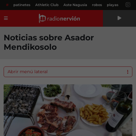
#
patinetes
Athletic Club
Aste Nagusia
robos
playas
Menú
Noticias sobre Asador
Mendikosolo
Abrir menú lateral