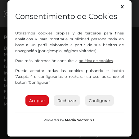
X
Consentimiento de Cookies
Utilizamos cookies propias y de terceros para fines
PROGRAMAS
VOCES
analíticos y para mostrarle publicidad personalizada en
base a un perfil elaborado a partir de sus hábitos de
Bilbosport
Agurtzane
navegación (por ejemplo, páginas visitadas).
Más Música
Belén Ollero
El Madrugador
Dani
Para más información consulte la
política de cookies
.
Lo Más Nuevo
Eduardo
Puede aceptar todas las cookies pulsando el botón
Informativos
Eva Argote
"Aceptar" o configurarlas o rechazar su uso pulsando el
En Ruta
Endika
botón "Configurar".
Locos por la Música
Iker
El Supermadrugador
Iñigo
La Mañana de Radio Nervión
Javi
Aceptar
Rechazar
Configurar
Más Madrugada
Jon
José Ignacio
Joseba
Powered by
Media Sector S.L.
Luis Carlos
Mar y Cielo
Miguel Ángel