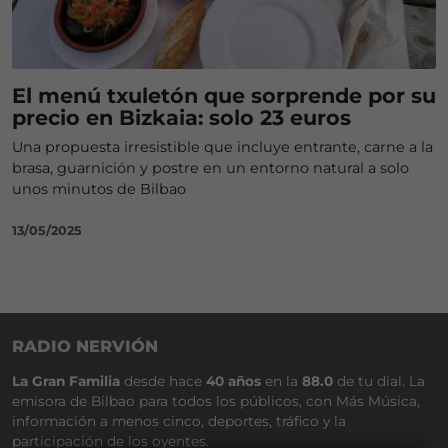
El menú txuletón que sorprende por su
precio en Bizkaia: solo 23 euros
Una propuesta irresistible que incluye entrante, carne a la
brasa, guarnición y postre en un entorno natural a solo
unos minutos de Bilbao
13/05/2025
RADIO NERVIÓN
La Gran Familia
desde hace
40 años
en la
88.0
de tu dial. La
emisora de Bilbao para todos los públicos, con Más Música,
información a menos cinco, deportes, tráfico y la
participación de los oyentes.