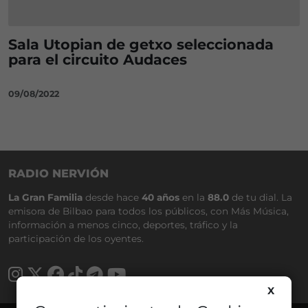
Sala Utopian de getxo seleccionada
para el circuito Audaces
09/08/2022
RADIO NERVIÓN
La Gran Familia
desde hace
40 años
en la
88.0
de tu dial. La
emisora de Bilbao para todos los públicos, con Más Música,
información a menos cinco, deportes, tráfico y la
participación de los oyentes.
X