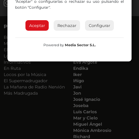
"Aceptar" o configurarlas o rechazar su uso pulsando el
botón "Configurar".
Aceptar
Rechazar
Configurar
PROGRAMAS
VOCES
Bilbosport
Agurtzane
Más Música
Belén Ollero
Powered by
Media Sector S.L.
El Madrugador
Dani
Lo Más Nuevo
Eduardo
Informativos
Eva Argote
En Ruta
Endika
Locos por la Música
Iker
El Supermadrugador
Iñigo
La Mañana de Radio Nervión
Javi
Más Madrugada
Jon
José Ignacio
Joseba
Luis Carlos
Mar y Cielo
Miguel Ángel
Mónica Ambrosio
Richard