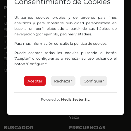
Consentimiento de Cookies
PROGRAMAS
VOCES
Utilizamos cookies propias y de terceros para fines
Bilbosport
Agurtzane
analíticos y para mostrarle publicidad personalizada en
Más Música
Belén Ollero
base a un perfil elaborado a partir de sus hábitos de
El Madrugador
Dani
navegación (por ejemplo, páginas visitadas).
Lo Más Nuevo
Eduardo
Informativos
Eva Argote
Para más información consulte la
política de cookies
.
En Ruta
Endika
Puede aceptar todas las cookies pulsando el botón
Locos por la Música
Iker
"Aceptar" o configurarlas o rechazar su uso pulsando el
El Supermadrugador
Iñigo
botón "Configurar".
La Mañana de Radio Nervión
Javi
Más Madrugada
Jon
José Ignacio
Aceptar
Rechazar
Configurar
Joseba
Luis Carlos
Mar y Cielo
Powered by
Media Sector S.L.
Miguel Ángel
Mónica Ambrosio
Richard
Yaiza
BUSCADOR
FRECUENCIAS