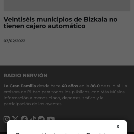
Veintiséis municipios de Bizkaia no
tienen cajero automático
03/02/2022
RADIO NERVIÓN
La Gran Familia
desde hace
40 años
en la
88.0
de tu dial. La
emisora de Bilbao para todos los públicos, con Más Música,
información a menos cinco, deportes, tráfico y la
participación de los oyentes.
X