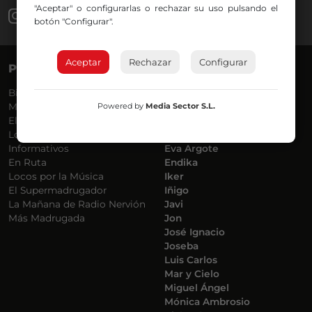
"Aceptar" o configurarlas o rechazar su uso pulsando el
botón "Configurar".
Aceptar
Rechazar
Configurar
PROGRAMAS
VOCES
Bilbosport
Agurtzane
Powered by
Media Sector S.L.
Más Música
Belén Ollero
El Madrugador
Dani
Lo Más Nuevo
Eduardo
Informativos
Eva Argote
En Ruta
Endika
Locos por la Música
Iker
El Supermadrugador
Iñigo
La Mañana de Radio Nervión
Javi
Más Madrugada
Jon
José Ignacio
Joseba
Luis Carlos
Mar y Cielo
Miguel Ángel
Mónica Ambrosio