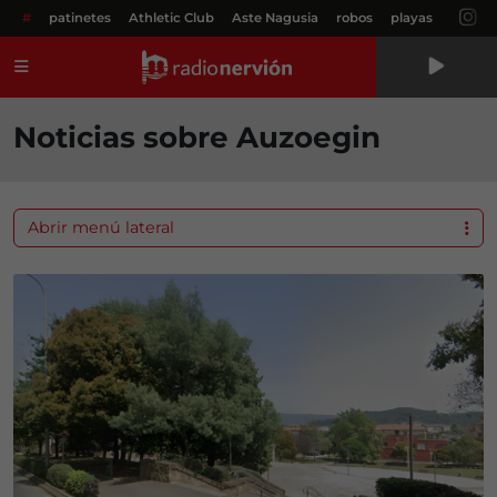
#
patinetes
Athletic Club
Aste Nagusia
robos
playas
Menú
Noticias sobre Auzoegin
Abrir menú lateral