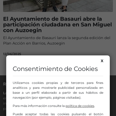
El Ayuntamiento de Basauri abre la
participación ciudadana en San Miguel
con Auzoegin
El Ayuntamiento de Basauri lanza la segunda edición del
Plan Acción en Barrios, Auzoegin
12/06/2025
X
Consentimiento de Cookies
Utilizamos cookies propias y de terceros para fines
RADIO NERVIÓN
analíticos y para mostrarle publicidad personalizada en
base a un perfil elaborado a partir de sus hábitos de
La Gran Familia
desde hace
40 años
en la
88.0
de tu dial. La
navegación (por ejemplo, páginas visitadas).
emisora de Bilbao para todos los públicos, con Más Música,
información a menos cinco, deportes, tráfico y la
Para más información consulte la
política de cookies
.
participación de los oyentes.
Puede aceptar todas las cookies pulsando el botón