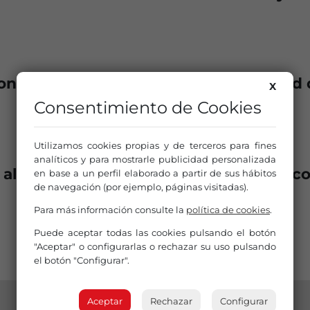
onas atendidas por El Área de Igualdad
X
Consentimiento de Cookies
Utilizamos cookies propias y de terceros para fines
analíticos y para mostrarle publicidad personalizada
 alojamiento a las personas sin hogar c
en base a un perfil elaborado a partir de sus hábitos
de navegación (por ejemplo, páginas visitadas).
Para más información consulte la
política de cookies
.
Puede aceptar todas las cookies pulsando el botón
"Aceptar" o configurarlas o rechazar su uso pulsando
el botón "Configurar".
Aceptar
Rechazar
Configurar