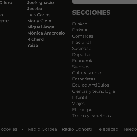
Ollero
José Ignacio
Joseba
SECCIONES
do
Luis Carlos
gote
Mar y Cielo
Euskadi
Miguel Ángel
Bizkaia
Mónica Ambrosio
Comarcas
Richard
Nacional
Yaiza
Sociedad
Deportes
Economía
Sucesos
Cultura y ocio
Entrevistas
Equipo AntiBulos
Ciencia y tecnología
Infantil
Viajes
El tiempo
Tráfico y carreteras
e cookies
•
Radio Gorbea
Radio Donosti
Telebilbao
Teledo