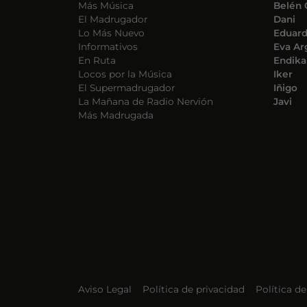
Más Música
Belén 
El Madrugador
Dani
Lo Más Nuevo
Eduar
Informativos
Eva Ar
En Ruta
Endika
Locos por la Música
Iker
El Supermadrugador
Iñigo
La Mañana de Radio Nervión
Javi
Más Madrugada
Aviso Legal
Política de privacidad
Política d