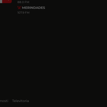
88.0 FM
MERINDADES
107.9 FM
nosti
Televitoria