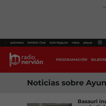
P
#
patinetes
Athletic Club
Aste Nagusia
robos
playas
PROGRAMACIÓN
BILBOS
Noticias sobre Ayu
Basauri in