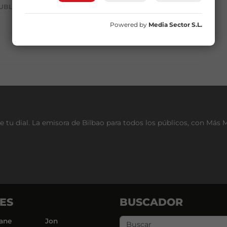
UBLICIDAD
Powered by
Media Sector S.L.
e tu dial. La emisora de Bilbao para todos los públicos, con Más 
ES
BUSCADOR
ane
Jon