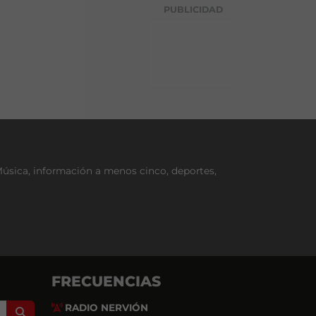
g
PUBLICIDAD
o
r
í
a
Música, información a menos cinco, deportes,
FRECUENCIAS
RADIO NERVIÓN
Search