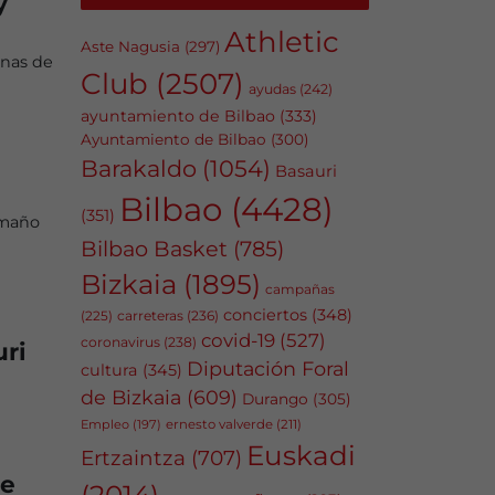
y
Athletic
Aste Nagusia
(297)
unas de
Club
(2507)
ayudas
(242)
ayuntamiento de Bilbao
(333)
Ayuntamiento de Bilbao
(300)
Barakaldo
(1054)
Basauri
Bilbao
(4428)
(351)
amaño
Bilbao Basket
(785)
Bizkaia
(1895)
campañas
conciertos
(348)
carreteras
(236)
(225)
covid-19
(527)
coronavirus
(238)
ri
Diputación Foral
cultura
(345)
de Bizkaia
(609)
Durango
(305)
Empleo
(197)
ernesto valverde
(211)
Euskadi
Ertzaintza
(707)
de
(2014)