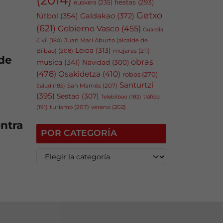
fiestas
(293)
euskera
(235)
Getxo
fútbol
(354)
Galdakao
(372)
(621)
Gobierno Vasco
(455)
Guardia
Juan Mari Aburto (alcalde de
Civil
(180)
Leioa
(313)
Bilbao)
(208)
mujeres
(211)
 de
obras
musica
(341)
Navidad
(300)
(478)
Osakidetza
(410)
robos
(270)
Santurtzi
San Mamés
(207)
Salud
(185)
(395)
Sestao
(307)
tráfico
Telebilbao
(182)
(191)
turismo
(207)
verano
(202)
ontra
POR CATEGORÍA
P
o
r
c
a
t
e