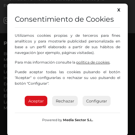
participación de los oyentes.
X
Consentimiento de Cookies
Utilizamos cookies propias y de terceros para fines
analíticos y para mostrarle publicidad personalizada en
PROGRAMAS
VOCES
base a un perfil elaborado a partir de sus hábitos de
navegación (por ejemplo, páginas visitadas).
Bilbosport
Agurtzane
Más Música
Belén Ollero
Para más información consulte la
política de cookies
.
El Madrugador
Dani
Lo Más Nuevo
Eduardo
Puede aceptar todas las cookies pulsando el botón
Informativos
"Aceptar" o configurarlas o rechazar su uso pulsando el
Eva Argote
botón "Configurar".
En Ruta
Endika
Locos por la Música
Iker
El Supermadrugador
Iñigo
Aceptar
Rechazar
Configurar
La Mañana de Radio Nervión
Javi
Más Madrugada
Jon
José Ignacio
Joseba
Powered by
Media Sector S.L.
Luis Carlos
Mar y Cielo