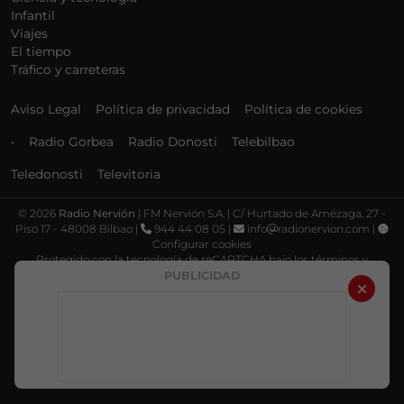
Infantil
Viajes
El tiempo
Tráfico y carreteras
Aviso Legal
Política de privacidad
Política de cookies
•
Radio Gorbea
Radio Donosti
Telebilbao
Teledonosti
Televitoria
©
2026
Radio Nervión
| FM Nervión S.A. | C/ Hurtado de Amézaga, 27 -
Piso 17 - 48008 Bilbao |
944 44 08 05 |
info
radionervion.com |
Configurar cookies
Protegido con la tecnología de reCAPTCHA bajo los términos y
condiciones de Google, su
Política de privacidad
y
Términos de servicio
.
PUBLICIDAD