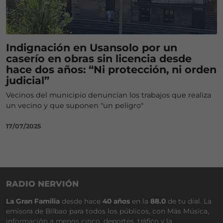
Indignación en Usansolo por un
caserío en obras sin licencia desde
hace dos años: “Ni protección, ni orden
judicial”
Vecinos del municipio denuncian los trabajos que realiza
un vecino y que suponen "un peligro"
17/07/2025
RADIO NERVIÓN
La Gran Familia
desde hace
40 años
en la
88.0
de tu dial. La
emisora de Bilbao para todos los públicos, con Más Música,
información a menos cinco, deportes, tráfico y la