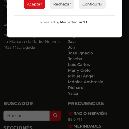
Más Música
Belén Ollero
Aceptar
Rechazar
Configurar
El Madrugador
Dani
Lo Más Nuevo
Eduardo
Informativos
Eva Argote
Powered by
Media Sector S.L.
En Ruta
Endika
Locos por la Música
Iker
El Supermadrugador
Iñigo
La Mañana de Radio Nervión
Javi
Más Madrugada
Jon
José Ignacio
Joseba
Luis Carlos
Mar y Cielo
Miguel Ángel
Mónica Ambrosio
Richard
Yaiza
BUSCADOR
FRECUENCIAS
RADIO NERVIÓN
Search
88.0 FM
MERINDADES
SECCIONES