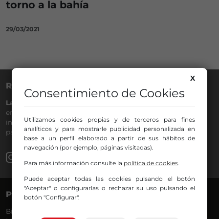
torno a la bahía
29/03/2021
X
RADIO NERVIÓN
Consentimiento de Cookies
La Gran Familia
desde hace
40 años
en la
88.0
de tu dial. La
emisora de Bilbao para todos los públicos, con Más Música,
Utilizamos cookies propias y de terceros para fines
información a menos cinco, deportes, tráfico y la
analíticos y para mostrarle publicidad personalizada en
participación de los oyentes.
base a un perfil elaborado a partir de sus hábitos de
navegación (por ejemplo, páginas visitadas).
Para más información consulte la
política de cookies
.
Puede aceptar todas las cookies pulsando el botón
"Aceptar" o configurarlas o rechazar su uso pulsando el
PROGRAMAS
VOCES
botón "Configurar".
Bilbosport
Agurtzane