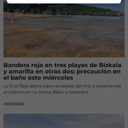
Bandera roja en tres playas de Bizkaia
y amarilla en otras dos: precaución en
el baño este miércoles
La Cruz Roja alerta sobre el estado del mar y recomienda
prudencia en La Arena, Bakio y Sopelana
20/08/2025