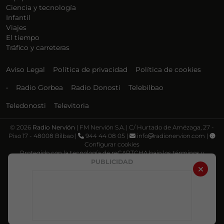
Ciencia y tecnología
Infantil
Viajes
El tiempo
Tráfico y carreteras
Aviso Legal
Política de privacidad
Política de cookies
•
Radio Gorbea
Radio Donosti
Telebilbao
Teledonosti
Televitoria
©
2026
Radio Nervión
| FM Nervión S.A. | C/ Hurtado de Amézaga, 27 -
Piso 17 - 48008 Bilbao |
944 44 08 05 |
info
radionervion.com |
Configurar cookies
Protegido con la tecnología de reCAPTCHA bajo los términos y
condiciones de Google, su
Política de privacidad
y
Términos de servicio
.
PUBLICIDAD