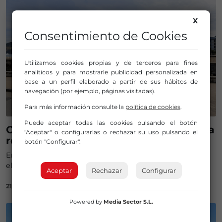
X
Consentimiento de Cookies
Utilizamos cookies propias y de terceros para fines
analíticos y para mostrarle publicidad personalizada en
base a un perfil elaborado a partir de sus hábitos de
navegación (por ejemplo, páginas visitadas).
Para más información consulte la
política de cookies
.
Puede aceptar todas las cookies pulsando el botón
Ocho playas de Bizkaia izan la bandera
"Aceptar" o configurarlas o rechazar su uso pulsando el
roja por el fuerte oleaje
botón "Configurar".
En tres arenales ondea la bandera amarilla, mientras que
el resto permiten el baño con normalidad
Aceptar
Rechazar
Configurar
21/08/2025
Powered by
Media Sector S.L.