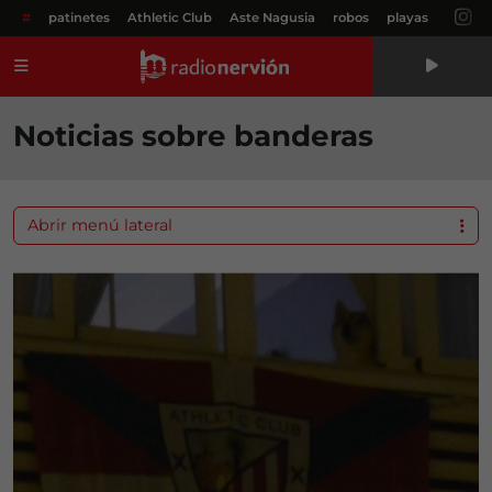
#
patinetes
Athletic Club
Aste Nagusia
robos
playas
Menú
Noticias sobre banderas
Abrir menú lateral