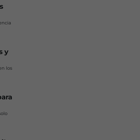
s
encia
s y
en los
para
solo