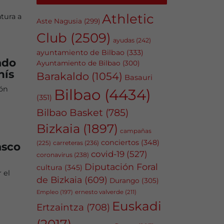
Athletic
tura a
Aste Nagusia
(299)
Club
(2509)
ayudas
(242)
ayuntamiento de Bilbao
(333)
ado
Ayuntamiento de Bilbao
(300)
hís
Barakaldo
(1054)
Basauri
ión
Bilbao
(4434)
(351)
Bilbao Basket
(785)
Bizkaia
(1897)
campañas
conciertos
(348)
carreteras
(236)
(225)
asco
covid-19
(527)
coronavirus
(238)
Diputación Foral
cultura
(345)
 el
de Bizkaia
(609)
Durango
(305)
Empleo
(197)
ernesto valverde
(211)
Euskadi
Ertzaintza
(708)
(2017)