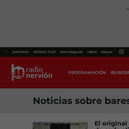
P
#
patinetes
Athletic Club
Aste Nagusia
robos
playas
PROGRAMACIÓN
BILBOS
Noticias sobre bare
El origina