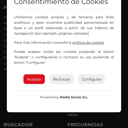
Consentimiento de Cookies
PROGRAMAS
VOCES
Utilizamos cookies propias y de terceros para fines
Bilbosport
Agurtzane
analíticos y para mostrarle publicidad personalizada en
Más Música
Belén Ollero
base a un perfil elaborado a partir de sus hábitos de
El Madrugador
Dani
navegación (por ejemplo, páginas visitadas).
Lo Más Nuevo
Eduardo
Informativos
Eva Argote
Para más información consulte la
política de cookies
.
En Ruta
Endika
Puede aceptar todas las cookies pulsando el botón
Locos por la Música
Iker
"Aceptar" o configurarlas o rechazar su uso pulsando el
El Supermadrugador
Iñigo
botón "Configurar".
La Mañana de Radio Nervión
Javi
Más Madrugada
Jon
José Ignacio
Aceptar
Rechazar
Configurar
Joseba
Luis Carlos
Mar y Cielo
Powered by
Media Sector S.L.
Miguel Ángel
Mónica Ambrosio
Richard
Yaiza
BUSCADOR
FRECUENCIAS