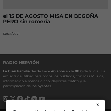
el 15 DE AGOSTO MISA EN BEGOÑA
PERO sin romería
13/08/2021
RADIO NERVIÓN
La Gran Familia
desde hace
40 años
en la
88.0
de tu dial. La
emisora de Bilbao para todos los públicos, con Más Música,
información a menos cinco, deportes, tráfico y la
participación de los oyentes.
X