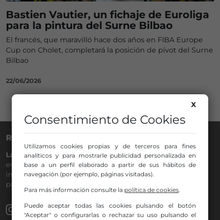
Bastien Vautier, un fichaje de Euroliga
para la pintura del Surne Bilbao
El francés, que maravilló hace dos años en FIBA Europe
Cup con Cholet, completará la posición de pívot del Surne
Bilbao
22/06/2026
X
Consentimiento de Cookies
RADIO NERVIÓN
Utilizamos cookies propias y de terceros para fines
La Gran Familia
desde hace
40 años
en la
88.0
de tu dial. La
analíticos y para mostrarle publicidad personalizada en
emisora de Bilbao para todos los públicos, con Más Música,
base a un perfil elaborado a partir de sus hábitos de
navegación (por ejemplo, páginas visitadas).
información a menos cinco, deportes, tráfico y la
participación de los oyentes.
Para más información consulte la
política de cookies
.
Puede aceptar todas las cookies pulsando el botón
"Aceptar" o configurarlas o rechazar su uso pulsando el