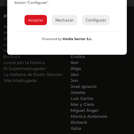
botón "Configurar".
PROGRAMAS
VOCES
Aceptar
Rechazar
Configurar
Bilbosport
Agurtzane
Más Música
Belén Ollero
El Madrugador
Dani
Powered by
Media Sector S.L.
Lo Más Nuevo
Eduardo
Informativos
Eva Argote
En Ruta
Endika
Locos por la Música
Iker
El Supermadrugador
Iñigo
La Mañana de Radio Nervión
Javi
Más Madrugada
Jon
José Ignacio
Joseba
Luis Carlos
Mar y Cielo
Miguel Ángel
Mónica Ambrosio
Richard
Yaiza