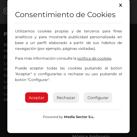
X
Consentimiento de Cookies
Utilizamos cookies propias y de terceros para fines
PROGRAMAS
VOCES
analíticos y para mostrarle publicidad personalizada en
base a un perfil elaborado a partir de sus hábitos de
Bilbosport
Agurtzane
navegación (por ejemplo, páginas visitadas).
Más Música
Belén Ollero
El Madrugador
Dani
Para más información consulte la
política de cookies
.
Lo Más Nuevo
Eduardo
Puede aceptar todas las cookies pulsando el botón
Informativos
Eva Argote
"Aceptar" o configurarlas o rechazar su uso pulsando el
En Ruta
Endika
botón "Configurar".
Locos por la Música
Iker
El Supermadrugador
Iñigo
La Mañana de Radio Nervión
Javi
Aceptar
Rechazar
Configurar
Más Madrugada
Jon
José Ignacio
Joseba
Powered by
Media Sector S.L.
Luis Carlos
Mar y Cielo
Miguel Ángel
Mónica Ambrosio