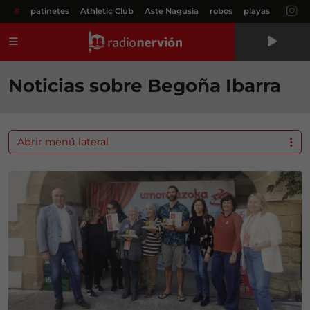
#
patinetes
Athletic Club
Aste Nagusia
robos
playas
Menú
Noticias sobre Begoña Ibarra
Abrir menú lateral