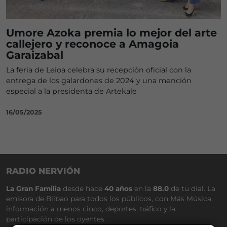
Umore Azoka premia lo mejor del arte
callejero y reconoce a Amagoia
Garaizabal
La feria de Leioa celebra su recepción oficial con la
entrega de los galardones de 2024 y una mención
especial a la presidenta de Artekale
16/05/2025
RADIO NERVIÓN
La Gran Familia
desde hace
40 años
en la
88.0
de tu dial. La
emisora de Bilbao para todos los públicos, con Más Música,
información a menos cinco, deportes, tráfico y la
participación de los oyentes.