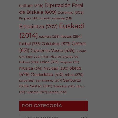
Diputación Foral
cultura
(345)
de Bizkaia
(609)
Durango
(305)
Empleo
(197)
ernesto valverde
(211)
Euskadi
Ertzaintza
(707)
(2014)
fiestas
(294)
euskera
(235)
Getxo
fútbol
(355)
Galdakao
(372)
(621)
Gobierno Vasco
(455)
Guardia
Juan Mari Aburto (alcalde de
Civil
(180)
Leioa
(313)
Bilbao)
(208)
mujeres
(211)
obras
musica
(341)
Navidad
(300)
(478)
Osakidetza
(410)
robos
(270)
Santurtzi
San Mamés
(207)
Salud
(185)
(396)
Sestao
(307)
tráfico
Telebilbao
(182)
(191)
turismo
(207)
verano
(202)
POR CATEGORÍA
P