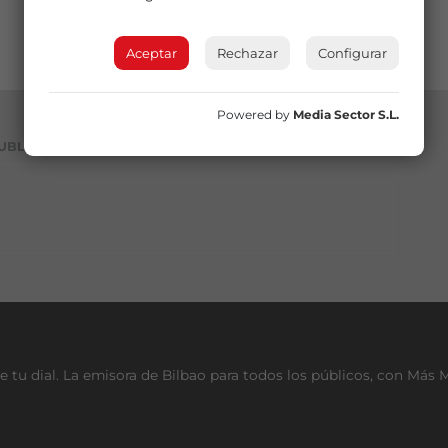
Aceptar
Rechazar
Configurar
Powered by
Media Sector S.L.
UBLICIDAD
e tu dial. La emisora de Bilbao para todos los públicos, con Más 