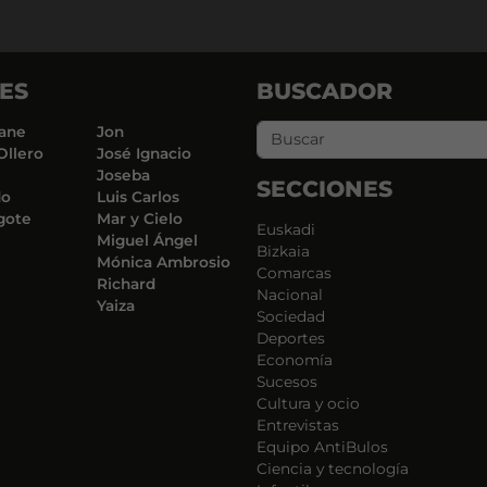
ES
BUSCADOR
ane
Jon
Ollero
José Ignacio
Joseba
SECCIONES
do
Luis Carlos
gote
Mar y Cielo
Euskadi
Miguel Ángel
Bizkaia
Mónica Ambrosio
Comarcas
Richard
Nacional
Yaiza
Sociedad
Deportes
Economía
Sucesos
Cultura y ocio
Entrevistas
Equipo AntiBulos
Ciencia y tecnología