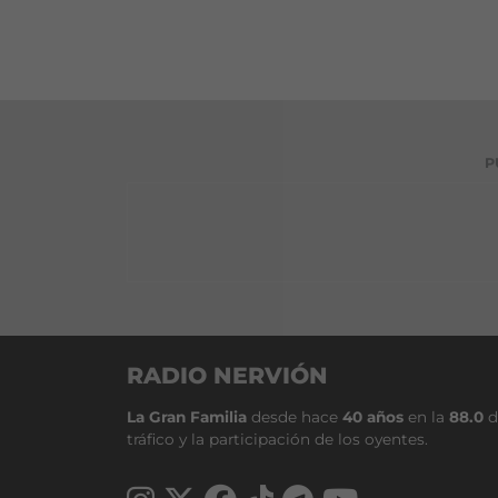
P
RADIO NERVIÓN
La Gran Familia
desde hace
40 años
en la
88.0
d
tráfico y la participación de los oyentes.