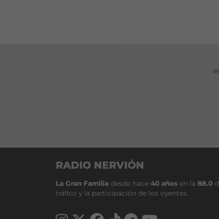
P
RADIO NERVIÓN
La Gran Familia
desde hace
40 años
en la
88.0
d
tráfico y la participación de los oyentes.