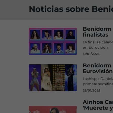
Noticias sobre Ben
Benidorm F
finalistas
La final se cele
en Eurovisión
31/01/2025
Benidorm F
Eurovisión
Lachispa, Daniel
primera semifina
29/01/2025
Ainhoa Can
'Muérete y