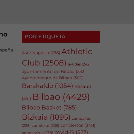
cho
POR ETIQUETA
Athletic
España
Aste Nagusia
(298)
Club
(2508)
ayudas
(242)
ayuntamiento de Bilbao
(333)
Ayuntamiento de Bilbao
(300)
Barakaldo
(1054)
Basauri
Bilbao
(4429)
(351)
Bilbao Basket
(785)
Bizkaia
(1895)
campañas
conciertos
(348)
carreteras
(236)
(225)
covid-19
(527)
coronavirus
(238)