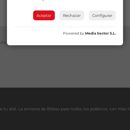
Aceptar
Rechazar
Configurar
Powered by
Media Sector S.L.
UBLICIDAD
e tu dial. La emisora de Bilbao para todos los públicos, con Más 