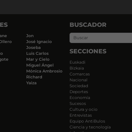
ES
BUSCADOR
ane
Jon
Ollero
José Ignacio
Joseba
SECCIONES
do
Luis Carlos
gote
Mar y Cielo
Euskadi
Miguel Ángel
Bizkaia
Mónica Ambrosio
Comarcas
Richard
Nacional
Yaiza
Sociedad
Deportes
Economía
Sucesos
Cultura y ocio
Entrevistas
Equipo AntiBulos
Ciencia y tecnología