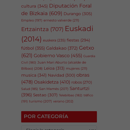
Diputación Foral
cultura
(345)
de Bizkaia
(609)
Durango
(305)
Empleo
(197)
ernesto valverde
(211)
Euskadi
Ertzaintza
(707)
(2014)
fiestas
(294)
euskera
(235)
Getxo
fútbol
(355)
Galdakao
(372)
(621)
Gobierno Vasco
(455)
Guardia
Juan Mari Aburto (alcalde de
Civil
(180)
Leioa
(313)
Bilbao)
(208)
mujeres
(211)
obras
musica
(341)
Navidad
(300)
(478)
Osakidetza
(410)
robos
(270)
Santurtzi
San Mamés
(207)
Salud
(185)
(396)
Sestao
(307)
tráfico
Telebilbao
(182)
(191)
turismo
(207)
verano
(202)
POR CATEGORÍA
P