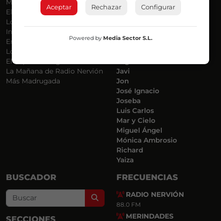
Más Música
Belén Ollero
Aceptar
Rechazar
Configurar
El Madrugador
Dani
Lo Más Nuevo
Eduardo
Informativos
Eva Argote
Powered by
Media Sector S.L.
En Ruta
Endika
Locos por la Música
Iker
El Supermadrugador
Iñigo
La Mañana de Radio Nervión
Javi
Más Madrugada
Jon
José Ignacio
Joseba
Luis Carlos
Mar y Cielo
Miguel Ángel
Mónica Ambrosio
Richard
Yaiza
BUSCADOR
FRECUENCIAS
RADIO NERVIÓN
Search
88.0 FM
MERINDADES
SECCIONES