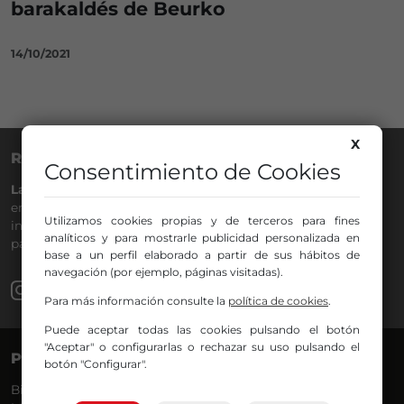
barakaldés de Beurko
14/10/2021
X
RADIO NERVIÓN
Consentimiento de Cookies
La Gran Familia
desde hace
40 años
en la
88.0
de tu dial. La
emisora de Bilbao para todos los públicos, con Más Música,
Utilizamos cookies propias y de terceros para fines
información a menos cinco, deportes, tráfico y la
analíticos y para mostrarle publicidad personalizada en
participación de los oyentes.
base a un perfil elaborado a partir de sus hábitos de
navegación (por ejemplo, páginas visitadas).
Para más información consulte la
política de cookies
.
Puede aceptar todas las cookies pulsando el botón
"Aceptar" o configurarlas o rechazar su uso pulsando el
PROGRAMAS
VOCES
botón "Configurar".
Bilbosport
Agurtzane