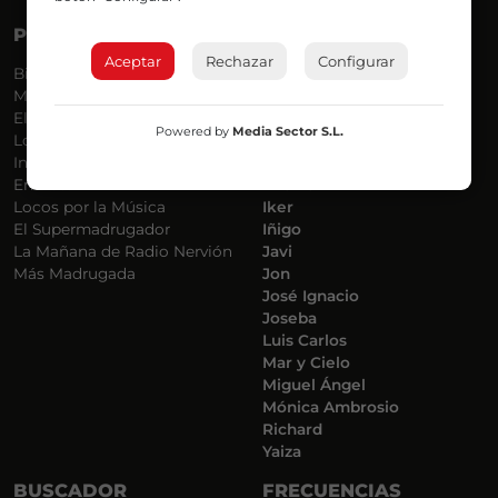
PROGRAMAS
VOCES
Aceptar
Rechazar
Configurar
Bilbosport
Agurtzane
Más Música
Belén Ollero
El Madrugador
Dani
Powered by
Media Sector S.L.
Lo Más Nuevo
Eduardo
Informativos
Eva Argote
En Ruta
Endika
Locos por la Música
Iker
El Supermadrugador
Iñigo
La Mañana de Radio Nervión
Javi
Más Madrugada
Jon
José Ignacio
Joseba
Luis Carlos
Mar y Cielo
Miguel Ángel
Mónica Ambrosio
Richard
Yaiza
BUSCADOR
FRECUENCIAS