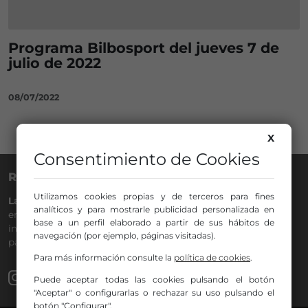
Programa Bilbosport del jueves 7 de
julio de 2022
08/07/2022
X
Consentimiento de Cookies
RADIO NERVIÓN
Utilizamos cookies propias y de terceros para fines
La Gran Familia
desde hace
40 años
en la
88.0
de tu dial. La
analíticos y para mostrarle publicidad personalizada en
emisora de Bilbao para todos los públicos, con Más Música,
base a un perfil elaborado a partir de sus hábitos de
información a menos cinco, deportes, tráfico y la
navegación (por ejemplo, páginas visitadas).
participación de los oyentes.
Para más información consulte la
política de cookies
.
Puede aceptar todas las cookies pulsando el botón
"Aceptar" o configurarlas o rechazar su uso pulsando el
botón "Configurar".