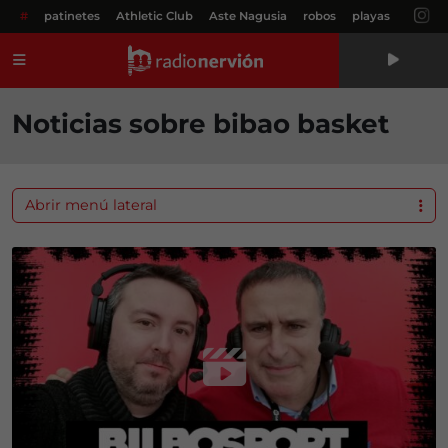
#
patinetes
Athletic Club
Aste Nagusia
robos
playas
Menú
Noticias sobre bibao basket
Abrir menú lateral