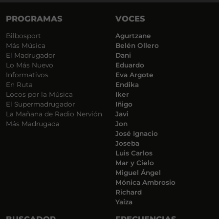
PROGRAMAS
VOCES
Bilbosport
Agurtzane
Más Música
Belén Ollero
El Madrugador
Dani
Lo Más Nuevo
Eduardo
Informativos
Eva Argote
En Ruta
Endika
Locos por la Música
Iker
El Supermadrugador
Iñigo
La Mañana de Radio Nervión
Javi
Más Madrugada
Jon
José Ignacio
Joseba
Luis Carlos
Mar y Cielo
Miguel Ángel
Mónica Ambrosio
Richard
Yaiza