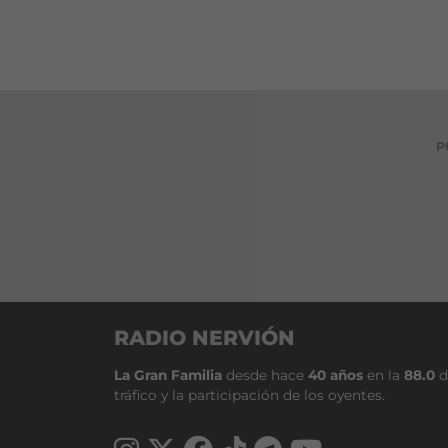
P
RADIO NERVIÓN
La Gran Familia
desde hace
40 años
en la
88.0
d
tráfico y la participación de los oyentes.