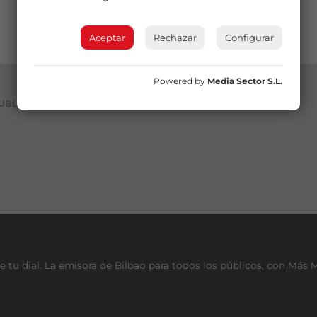
Aceptar
Rechazar
Configurar
Powered by
Media Sector S.L.
UBLICIDAD
e tu dial. La emisora de Bilbao para todos los públicos, con Más 