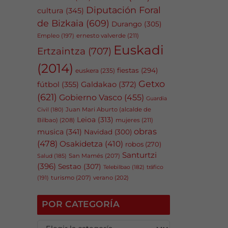
Diputación Foral
cultura
(345)
de Bizkaia
(609)
Durango
(305)
Empleo
(197)
ernesto valverde
(211)
Euskadi
Ertzaintza
(707)
(2014)
fiestas
(294)
euskera
(235)
Getxo
fútbol
(355)
Galdakao
(372)
(621)
Gobierno Vasco
(455)
Guardia
Juan Mari Aburto (alcalde de
Civil
(180)
Leioa
(313)
Bilbao)
(208)
mujeres
(211)
obras
musica
(341)
Navidad
(300)
(478)
Osakidetza
(410)
robos
(270)
Santurtzi
San Mamés
(207)
Salud
(185)
(396)
Sestao
(307)
tráfico
Telebilbao
(182)
(191)
turismo
(207)
verano
(202)
POR CATEGORÍA
P