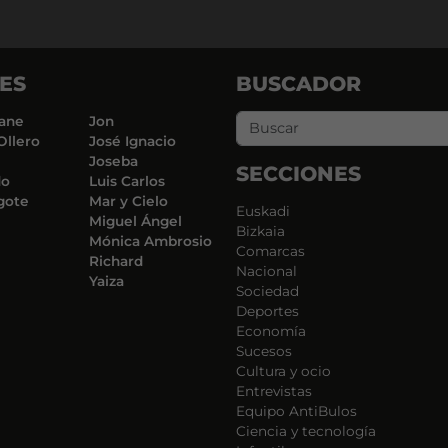
ES
BUSCADOR
ane
Jon
Ollero
José Ignacio
Joseba
SECCIONES
do
Luis Carlos
gote
Mar y Cielo
Euskadi
Miguel Ángel
Bizkaia
Mónica Ambrosio
Comarcas
Richard
Nacional
Yaiza
Sociedad
Deportes
Economía
Sucesos
Cultura y ocio
Entrevistas
Equipo AntiBulos
Ciencia y tecnología