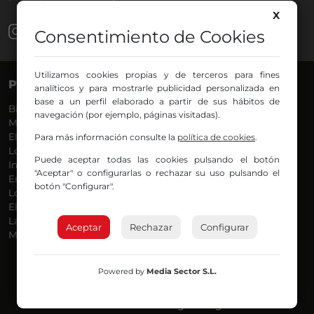
X
Consentimiento de Cookies
Utilizamos cookies propias y de terceros para fines
PROGRAMAS
VOCES
analíticos y para mostrarle publicidad personalizada en
base a un perfil elaborado a partir de sus hábitos de
Bilbosport
Agurtzane
navegación (por ejemplo, páginas visitadas).
Más Música
Belén Ollero
El Madrugador
Dani
Para más información consulte la
política de cookies
.
Lo Más Nuevo
Eduardo
Puede aceptar todas las cookies pulsando el botón
Informativos
Eva Argote
"Aceptar" o configurarlas o rechazar su uso pulsando el
En Ruta
Endika
botón "Configurar".
Locos por la Música
Iker
El Supermadrugador
Iñigo
La Mañana de Radio Nervión
Javi
Aceptar
Rechazar
Configurar
Más Madrugada
Jon
José Ignacio
Joseba
Powered by
Media Sector S.L.
Luis Carlos
Mar y Cielo
Miguel Ángel