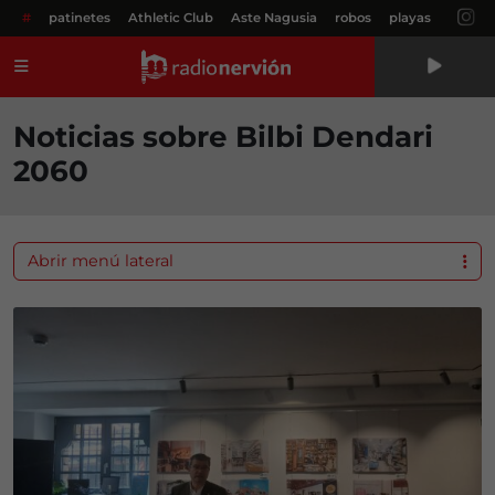
#
patinetes
Athletic Club
Aste Nagusia
robos
playas
Menú
Noticias sobre Bilbi Dendari
2060
Abrir menú lateral