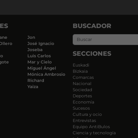
ES
BUSCADOR
ane
Jon
Ollero
José Ignacio
Joseba
SECCIONES
do
Luis Carlos
gote
Mar y Cielo
Euskadi
Miguel Ángel
Bizkaia
Mónica Ambrosio
Comarcas
Richard
Nacional
Yaiza
Sociedad
Deportes
Economía
Sucesos
Cultura y ocio
Entrevistas
Equipo AntiBulos
Ciencia y tecnología