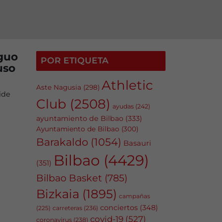
iguo
POR ETIQUETA
uso
Athletic
Aste Nagusia
(298)
ide
Club
(2508)
ayudas
(242)
ayuntamiento de Bilbao
(333)
Ayuntamiento de Bilbao
(300)
Barakaldo
(1054)
Basauri
Bilbao
(4429)
(351)
Bilbao Basket
(785)
Bizkaia
(1895)
campañas
conciertos
(348)
carreteras
(236)
(225)
covid-19
(527)
coronavirus
(238)