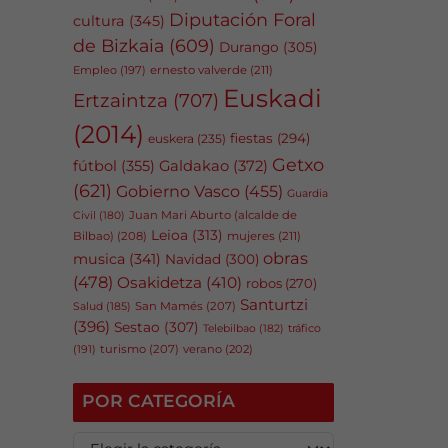
Diputación Foral
cultura
(345)
de Bizkaia
(609)
Durango
(305)
Empleo
(197)
ernesto valverde
(211)
Euskadi
Ertzaintza
(707)
(2014)
fiestas
(294)
euskera
(235)
Getxo
fútbol
(355)
Galdakao
(372)
(621)
Gobierno Vasco
(455)
Guardia
Juan Mari Aburto (alcalde de
Civil
(180)
Leioa
(313)
Bilbao)
(208)
mujeres
(211)
obras
musica
(341)
Navidad
(300)
(478)
Osakidetza
(410)
robos
(270)
Santurtzi
San Mamés
(207)
Salud
(185)
(396)
Sestao
(307)
tráfico
Telebilbao
(182)
(191)
turismo
(207)
verano
(202)
POR CATEGORÍA
P