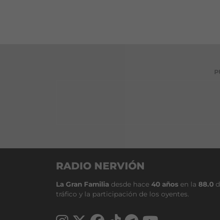
P
RADIO NERVIÓN
La Gran Familia
desde hace
40 años
en la
88.0
d
tráfico y la participación de los oyentes.