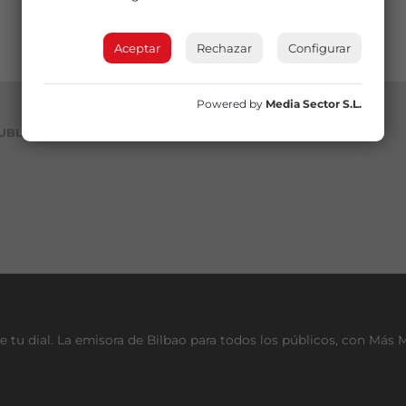
Aceptar
Rechazar
Configurar
Powered by
Media Sector S.L.
UBLICIDAD
e tu dial. La emisora de Bilbao para todos los públicos, con Más 