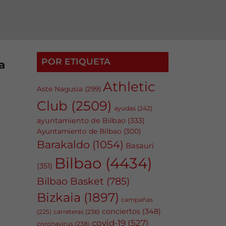
POR ETIQUETA
a
Athletic
Aste Nagusia
(299)
Club
(2509)
ayudas
(242)
ayuntamiento de Bilbao
(333)
Ayuntamiento de Bilbao
(300)
Barakaldo
(1054)
Basauri
Bilbao
(4434)
(351)
Bilbao Basket
(785)
Bizkaia
(1897)
campañas
conciertos
(348)
carreteras
(236)
(225)
covid-19
(527)
coronavirus
(238)