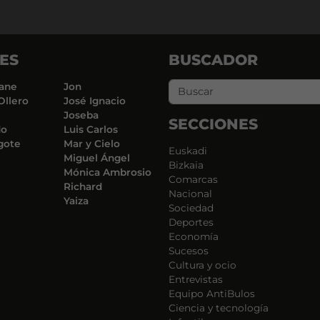
ES
BUSCADOR
ane
Jon
Ollero
José Ignacio
Joseba
SECCIONES
do
Luis Carlos
gote
Mar y Cielo
Euskadi
Miguel Ángel
Bizkaia
Mónica Ambrosio
Comarcas
Richard
Nacional
Yaiza
Sociedad
Deportes
Economía
Sucesos
Cultura y ocio
Entrevistas
Equipo AntiBulos
Ciencia y tecnología