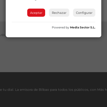
Aceptar
Rechazar
Configurar
Powered by
Media Sector S.L.
UBLICIDAD
e tu dial. La emisora de Bilbao para todos los públicos, con Más 