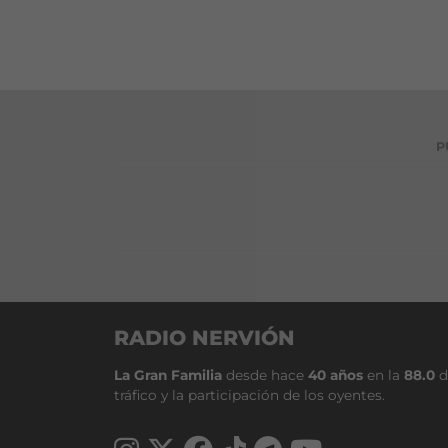
P
RADIO NERVIÓN
La Gran Familia
desde hace
40 años
en la
88.0
d
tráfico y la participación de los oyentes.