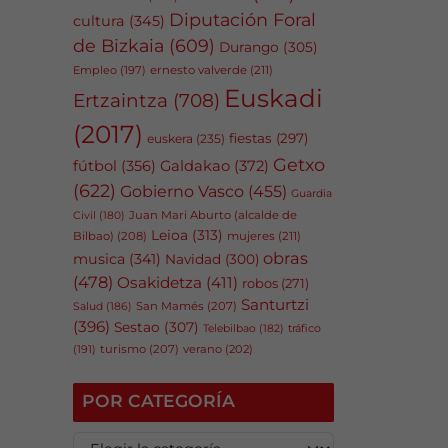
Diputación Foral
cultura
(345)
de Bizkaia
(609)
Durango
(305)
Empleo
(197)
ernesto valverde
(211)
Euskadi
Ertzaintza
(708)
(2017)
fiestas
(297)
euskera
(235)
Getxo
fútbol
(356)
Galdakao
(372)
(622)
Gobierno Vasco
(455)
Guardia
Juan Mari Aburto (alcalde de
Civil
(180)
Leioa
(313)
Bilbao)
(208)
mujeres
(211)
obras
musica
(341)
Navidad
(300)
(478)
Osakidetza
(411)
robos
(271)
Santurtzi
San Mamés
(207)
Salud
(186)
(396)
Sestao
(307)
tráfico
Telebilbao
(182)
(191)
turismo
(207)
verano
(202)
POR CATEGORÍA
P