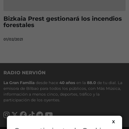
Bizkaia Prest gestionará los incendios
forestales
01/02/2021
RADIO NERVIÓN
La Gran Familia
desde hace
40 años
en la
88.0
de tu dial. La
emisora de Bilbao para todos los públicos, con Más Música,
información a menos cinco, deportes, tráfico y la
participación de los oyentes.
X