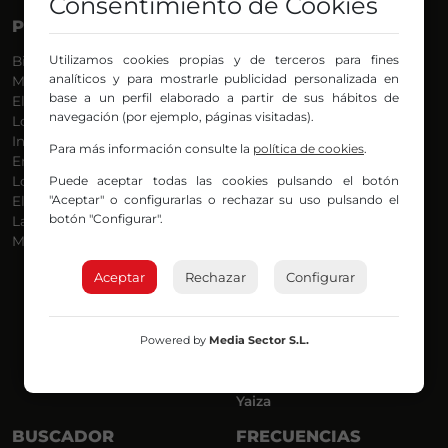
Consentimiento de Cookies
PROGRAMAS
VOCES
Utilizamos cookies propias y de terceros para fines
Bilbosport
Agurtzane
analíticos y para mostrarle publicidad personalizada en
Más Música
Belén Ollero
base a un perfil elaborado a partir de sus hábitos de
El Madrugador
Dani
navegación (por ejemplo, páginas visitadas).
Lo Más Nuevo
Eduardo
Informativos
Eva Argote
Para más información consulte la
política de cookies
.
En Ruta
Endika
Puede aceptar todas las cookies pulsando el botón
Locos por la Música
Iker
"Aceptar" o configurarlas o rechazar su uso pulsando el
El Supermadrugador
Iñigo
botón "Configurar".
La Mañana de Radio Nervión
Javi
Más Madrugada
Jon
José Ignacio
Aceptar
Rechazar
Configurar
Joseba
Luis Carlos
Mar y Cielo
Powered by
Media Sector S.L.
Miguel Ángel
Mónica Ambrosio
Richard
Yaiza
BUSCADOR
FRECUENCIAS