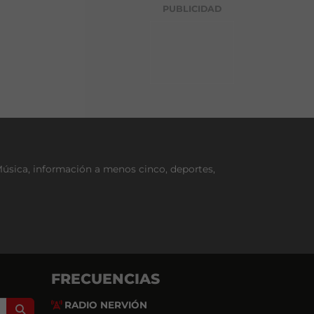
g
PUBLICIDAD
o
r
í
a
Música, información a menos cinco, deportes,
FRECUENCIAS
RADIO NERVIÓN
Search