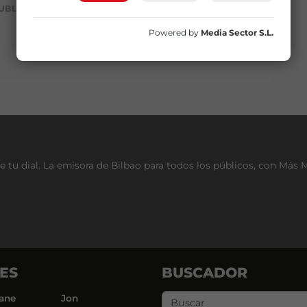
UBLICIDAD
Powered by
Media Sector S.L.
e tu dial. La emisora de Bilbao para todos los públicos, con Más 
ES
BUSCADOR
ane
Jon