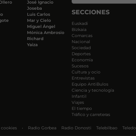
Ollero
José Ignacio
Joseba
SECCIONES
do
Luis Carlos
gote
Mar y Cielo
Euskadi
Miguel Ángel
Bizkaia
Mónica Ambrosio
Comarcas
Richard
Nacional
Yaiza
Sociedad
Deportes
Economía
Sucesos
Cultura y ocio
Entrevistas
Equipo AntiBulos
Ciencia y tecnología
Infantil
Viajes
El tiempo
Tráfico y carreteras
e cookies
•
Radio Gorbea
Radio Donosti
Telebilbao
Teledo