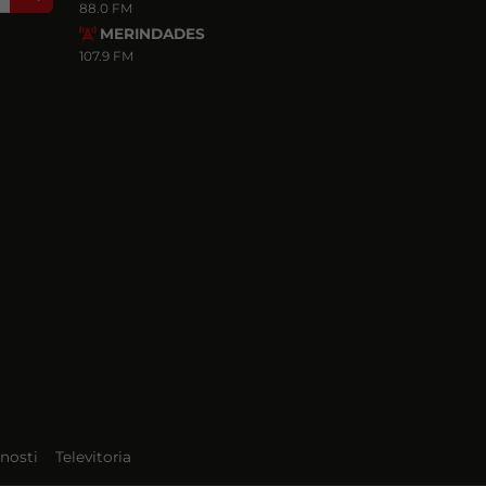
88.0 FM
MERINDADES
107.9 FM
nosti
Televitoria