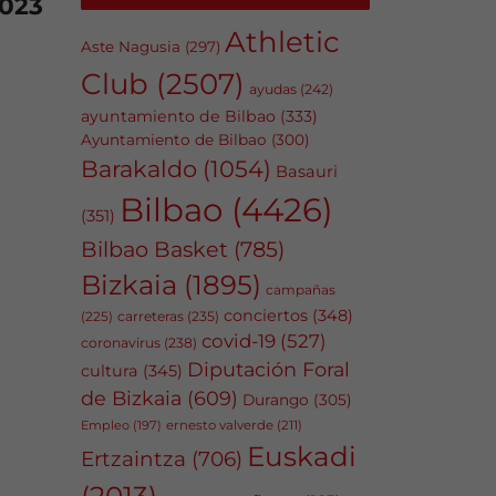
023
Athletic
Aste Nagusia
(297)
Club
(2507)
ayudas
(242)
ayuntamiento de Bilbao
(333)
Ayuntamiento de Bilbao
(300)
Barakaldo
(1054)
Basauri
Bilbao
(4426)
(351)
Bilbao Basket
(785)
Bizkaia
(1895)
campañas
conciertos
(348)
carreteras
(235)
(225)
covid-19
(527)
coronavirus
(238)
Diputación Foral
cultura
(345)
de Bizkaia
(609)
Durango
(305)
Empleo
(197)
ernesto valverde
(211)
Euskadi
Ertzaintza
(706)
(2013)