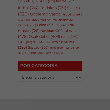
fiestas
(293)
euskera
(235)
Getxo
fútbol
(354)
Galdakao
(372)
(620)
Gobierno Vasco
(455)
Guardia
Juan Mari Aburto (alcalde de
Civil
(180)
Leioa
(313)
Bilbao)
(208)
mujeres
(211)
obras
musica
(341)
Navidad
(300)
(478)
Osakidetza
(409)
robos
(269)
Santurtzi
San Mamés
(207)
Salud
(185)
(395)
Sestao
(307)
tráfico
Telebilbao
(182)
(190)
turismo
(207)
verano
(202)
POR CATEGORÍA
P
o
r
c
a
t
e