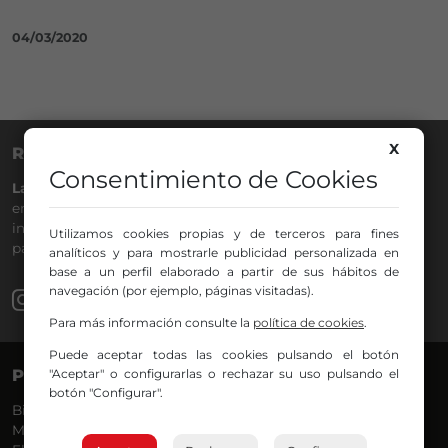
04/03/2020
X
RADIO NERVIÓN
Consentimiento de Cookies
La Gran Familia
desde hace
40 años
en la
88.0
de tu dial. La
emisora de Bilbao para todos los públicos, con Más Música,
información a menos cinco, deportes, tráfico y la
Utilizamos cookies propias y de terceros para fines
participación de los oyentes.
analíticos y para mostrarle publicidad personalizada en
base a un perfil elaborado a partir de sus hábitos de
navegación (por ejemplo, páginas visitadas).
Para más información consulte la
política de cookies
.
Puede aceptar todas las cookies pulsando el botón
PROGRAMAS
VOCES
"Aceptar" o configurarlas o rechazar su uso pulsando el
botón "Configurar".
Bilbosport
Agurtzane
Más Música
Belén Ollero