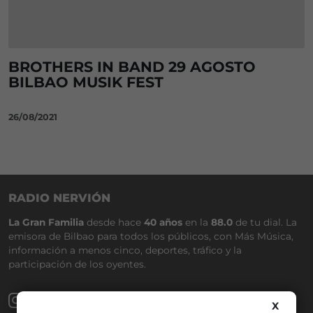
BROTHERS IN BAND 29 AGOSTO
BILBAO MUSIK FEST
26/08/2021
RADIO NERVIÓN
La Gran Familia
desde hace
40 años
en la
88.0
de tu dial. La
emisora de Bilbao para todos los públicos, con Más Música,
información a menos cinco, deportes, tráfico y la
participación de los oyentes.
X