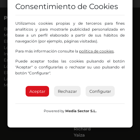
Consentimiento de Cookies
PROGRAMAS
VOCES
Utilizamos cookies propias y de terceros para fines
Bilbosport
Agurtzane
analíticos y para mostrarle publicidad personalizada en
Más Música
Belén Ollero
base a un perfil elaborado a partir de sus hábitos de
El Madrugador
navegación (por ejemplo, páginas visitadas).
Dani
Lo Más Nuevo
Eduardo
Para más información consulte la
política de cookies
.
Informativos
Eva Argote
En Ruta
Endika
Puede aceptar todas las cookies pulsando el botón
Locos por la Música
Iker
"Aceptar" o configurarlas o rechazar su uso pulsando el
El Supermadrugador
Iñigo
botón "Configurar".
La Mañana de Radio Nervión
Javi
Más Madrugada
Jon
Aceptar
Rechazar
José Ignacio
Configurar
Joseba
Luis Carlos
Mar y Cielo
Powered by
Media Sector S.L.
Miguel Ángel
Mónica Ambrosio
Richard
Yaiza