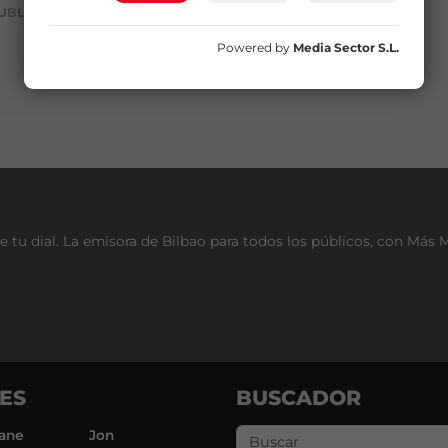
UBLICIDAD
Powered by
Media Sector S.L.
e tu dial. La emisora de Bilbao para todos los públicos, con Más 
ES
BUSCADOR
ane
Jon