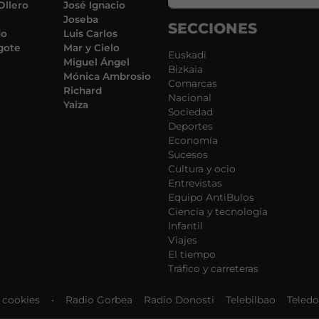
Ollero
José Ignacio
Joseba
SECCIONES
do
Luis Carlos
gote
Mar y Cielo
Euskadi
Miguel Ángel
Bizkaia
Mónica Ambrosio
Comarcas
Richard
Nacional
Yaiza
Sociedad
Deportes
Economía
Sucesos
Cultura y ocio
Entrevistas
Equipo AntiBulos
Ciencia y tecnología
Infantil
Viajes
El tiempo
Tráfico y carreteras
e cookies
•
Radio Gorbea
Radio Donosti
Telebilbao
Teledo