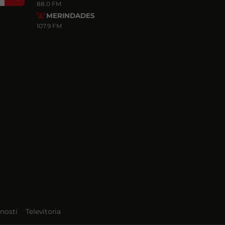
88.0 FM
MERINDADES
107.9 FM
nosti
Televitoria