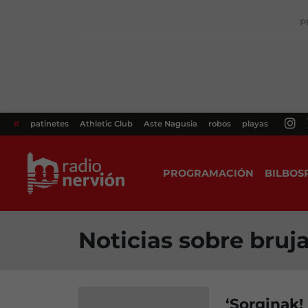
P
#
patinetes
Athletic Club
Aste Nagusia
robos
playas
PROGRAMACIÓN
BILBOS
Noticias sobre bruj
‘Sorginak! 