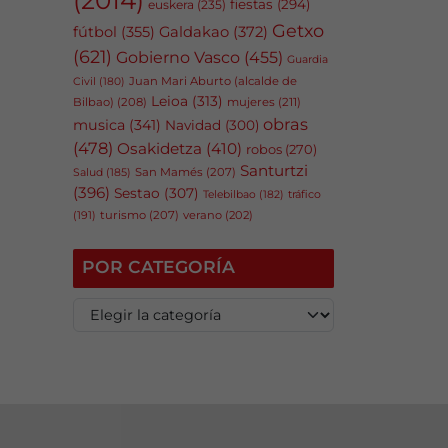
fiestas
(294)
euskera
(235)
Getxo
fútbol
(355)
Galdakao
(372)
(621)
Gobierno Vasco
(455)
Guardia
Juan Mari Aburto (alcalde de
Civil
(180)
Leioa
(313)
Bilbao)
(208)
mujeres
(211)
obras
musica
(341)
Navidad
(300)
(478)
Osakidetza
(410)
robos
(270)
Santurtzi
San Mamés
(207)
Salud
(185)
(396)
Sestao
(307)
tráfico
Telebilbao
(182)
(191)
turismo
(207)
verano
(202)
POR CATEGORÍA
P
o
r
c
a
t
e