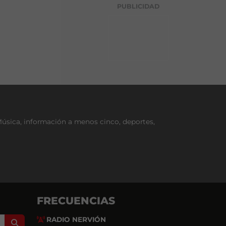
g
PUBLICIDAD
o
r
í
a
Música, información a menos cinco, deportes,
FRECUENCIAS
RADIO NERVIÓN
Search