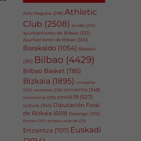
Athletic
Aste Nagusia
(298)
Club
(2508)
ayudas
(242)
ayuntamiento de Bilbao
(333)
Ayuntamiento de Bilbao
(300)
Barakaldo
(1054)
Basauri
Bilbao
(4429)
(351)
Bilbao Basket
(785)
Bizkaia
(1895)
campañas
conciertos
(348)
carreteras
(236)
(225)
covid-19
(527)
coronavirus
(238)
Diputación Foral
cultura
(345)
de Bizkaia
(609)
Durango
(305)
Empleo
(197)
ernesto valverde
(211)
Euskadi
Ertzaintza
(707)
(2014)