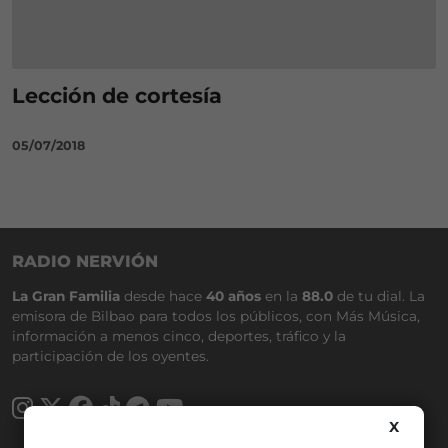
Lección de cortesía
05/07/2018
RADIO NERVIÓN
La Gran Familia
desde hace
40 años
en la
88.0
de tu dial. La
emisora de Bilbao para todos los públicos, con Más Música,
información a menos cinco, deportes, tráfico y la
participación de los oyentes.
X