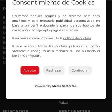
Consentimiento de Cookies
PROGRAMAS
VOCES
Utilizamos cookies propias y de terceros para fines
Bilbosport
Agurtzane
analíticos y para mostrarle publicidad personalizada en
Más Música
Belén Ollero
base a un perfil elaborado a partir de sus hábitos de
El Madrugador
Dani
navegación (por ejemplo, páginas visitadas).
Lo Más Nuevo
Eduardo
Informativos
Eva Argote
Para más información consulte la
política de cookies
.
En Ruta
Endika
Puede aceptar todas las cookies pulsando el botón
Locos por la Música
Iker
"Aceptar" o configurarlas o rechazar su uso pulsando el
El Supermadrugador
Iñigo
botón "Configurar".
La Mañana de Radio Nervión
Javi
Más Madrugada
Jon
José Ignacio
Aceptar
Rechazar
Configurar
Joseba
Luis Carlos
Mar y Cielo
Powered by
Media Sector S.L.
Miguel Ángel
Mónica Ambrosio
Richard
Yaiza
BUSCADOR
FRECUENCIAS