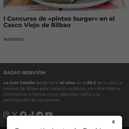
I Concurso de «pintxo burger» en el
Casco Viejo de Bilbao
16/03/2023
RADIO NERVIÓN
La Gran Familia
desde hace
40 años
en la
88.0
de tu dial. La
emisora de Bilbao para todos los públicos, con Más Música,
información a menos cinco, deportes, tráfico y la
participación de los oyentes.
X