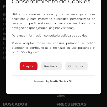
Consentimiento de Cookies
PROGRAMAS
VOCES
Utilizamos cookies propias y de terceros para fines
Bilbosport
Agurtzane
analíticos y para mostrarle publicidad personalizada en
Más Música
Belén Ollero
base a un perfil elaborado a partir de sus hábitos de
El Madrugador
Dani
navegación (por ejemplo, páginas visitadas).
Lo Más Nuevo
Eduardo
Informativos
Eva Argote
Para más información consulte la
política de cookies
.
En Ruta
Endika
Puede aceptar todas las cookies pulsando el botón
Locos por la Música
Iker
"Aceptar" o configurarlas o rechazar su uso pulsando el
El Supermadrugador
Iñigo
botón "Configurar".
La Mañana de Radio Nervión
Javi
Más Madrugada
Jon
José Ignacio
Aceptar
Rechazar
Configurar
Joseba
Luis Carlos
Mar y Cielo
Powered by
Media Sector S.L.
Miguel Ángel
Mónica Ambrosio
Richard
Yaiza
BUSCADOR
FRECUENCIAS