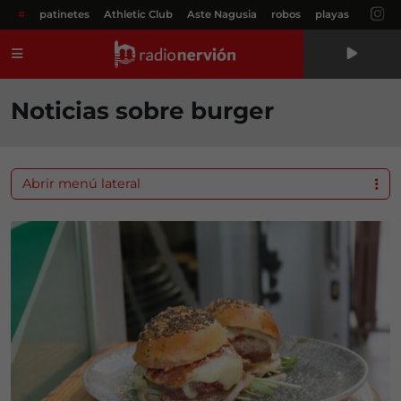
#
patinetes
Athletic Club
Aste Nagusia
robos
playas
Menú
Noticias sobre burger
Abrir menú lateral