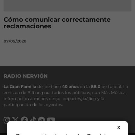
Cómo comunicar correctamente
reclamaciones
07/05/2020
RADIO NERVIÓN
La Gran Familia
desde hace
40 años
en la
88.0
de tu dial. La
emisora de Bilbao para todos los públicos, con Más Música,
información a menos cinco, deportes, tráfico y la
participación de los oyentes.
X