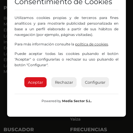
Consentimiento de Cookies
PROGRAMAS
VOCES
Utilizamos cookies propias y de terceros para fines
Bilbosport
Agurtzane
analíticos y para mostrarle publicidad personalizada en
Más Música
Belén Ollero
base a un perfil elaborado a partir de sus hábitos de
El Madrugador
Dani
navegación (por ejemplo, páginas visitadas).
Lo Más Nuevo
Eduardo
Informativos
Eva Argote
Para más información consulte la
política de cookies
.
En Ruta
Endika
Puede aceptar todas las cookies pulsando el botón
Locos por la Música
Iker
"Aceptar" o configurarlas o rechazar su uso pulsando el
El Supermadrugador
Iñigo
botón "Configurar".
La Mañana de Radio Nervión
Javi
Más Madrugada
Jon
José Ignacio
Aceptar
Rechazar
Configurar
Joseba
Luis Carlos
Mar y Cielo
Powered by
Media Sector S.L.
Miguel Ángel
Mónica Ambrosio
Richard
Yaiza
BUSCADOR
FRECUENCIAS