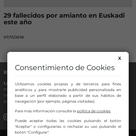
29 fallecidos por amianto en Euskadi
este año
07/11/2018
X
Consentimiento de Cookies
RADIO NERVIÓN
La Gran Familia
desde hace
40 años
en la
88.0
de tu dial. La
Utilizamos cookies propias y de terceros para fines
emisora de Bilbao para todos los públicos, con Más Música,
analíticos y para mostrarle publicidad personalizada en
información a menos cinco, deportes, tráfico y la
base a un perfil elaborado a partir de sus hábitos de
participación de los oyentes.
navegación (por ejemplo, páginas visitadas).
Para más información consulte la
política de cookies
.
Puede aceptar todas las cookies pulsando el botón
"Aceptar" o configurarlas o rechazar su uso pulsando el
botón "Configurar".