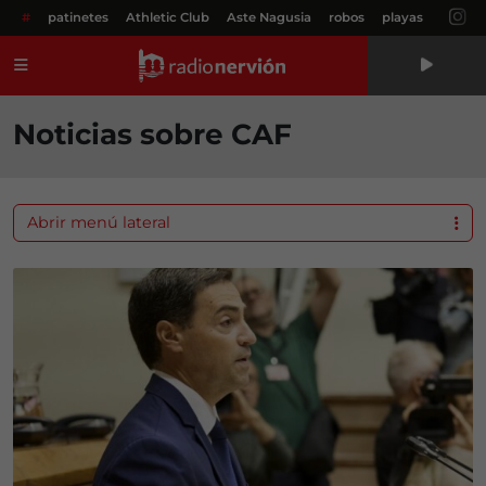
#
patinetes
Athletic Club
Aste Nagusia
robos
playas
Menú
Noticias sobre CAF
Abrir menú lateral