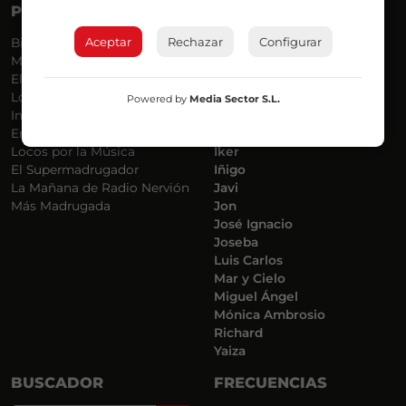
PROGRAMAS
VOCES
Aceptar
Rechazar
Configurar
Bilbosport
Agurtzane
Más Música
Belén Ollero
El Madrugador
Dani
Lo Más Nuevo
Eduardo
Powered by
Media Sector S.L.
Informativos
Eva Argote
En Ruta
Endika
Locos por la Música
Iker
El Supermadrugador
Iñigo
La Mañana de Radio Nervión
Javi
Más Madrugada
Jon
José Ignacio
Joseba
Luis Carlos
Mar y Cielo
Miguel Ángel
Mónica Ambrosio
Richard
Yaiza
BUSCADOR
FRECUENCIAS